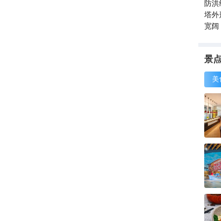
防洪
塔外
宽阔
景
美