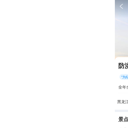

防
“
为
全年
黑龙
景