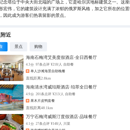
纪念塔位于中央大街北端的广场上，它是哈尔滨地标建筑之一。这座
形宏伟，它的建筑设计充满了浓郁的俄罗斯风格，加之它所在的位置
，因此成为游客们热衷留影的景点。
点附近
食
景点
购物
海南石梅湾艾美度假酒店·全日西餐厅
分
4.3
97
条点评
¥
218
/人
自助餐
单人沙滩海景自助晚餐
直线距离2.8km
海南清水湾威珀斯酒店·珀萃全日餐厅
分
4.9
201
条点评
¥
213
/人
自助餐
果木片皮鸭套餐
直线距离48.1km
万宁石梅湾威斯汀度假酒店·品味餐厅
分
4.1
27
条点评
¥
148
/人
川菜