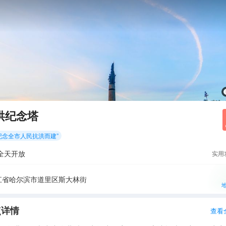
洪纪念塔
纪念全市人民抗洪而建
”
全天开放
实用
江省哈尔滨市道里区斯大林街
点详情
查看