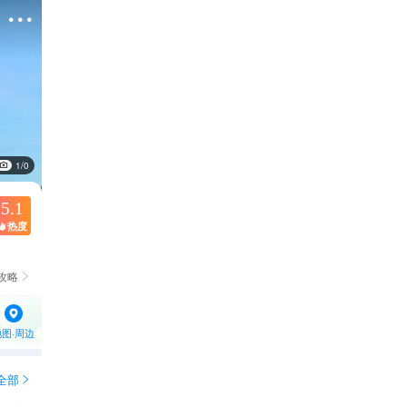

1/0
5.1
热度

攻略

地图·周边
全部
