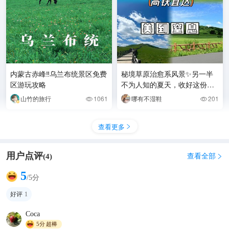
内蒙古赤峰‼️乌兰布统景区免费
秘境草原治愈系风景✨另一半
区游玩攻略
不为人知的夏天，收好这份秘
籍㊙️
山竹的旅行
1061
哪有不湿鞋
201


查看更多

用户点评
查看全部
(
4
)

5
/5分
好评
1
2019中秋节，乌兰布统十二座
联营，王志杰假日酒店，草原
Coca
上的六弦琴，云遮月，牧民老
5分
超棒
missionarylove
5703
