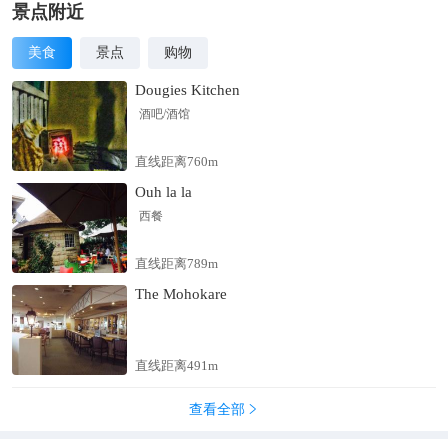
站在十二座连营的遗址上，仿佛闻嗅到了300年前狼烟点燃后的
景点附近
刺鼻气息，感到了古战场迎面扑来的烽火热浪，又似看到十万大
美食
景点
购物
军安营扎寨的壮观场面。
Dougies Kitchen
酒吧/酒馆
直线距离760m
Ouh la la
西餐
直线距离789m
The Mohokare
直线距离491m
查看全部
