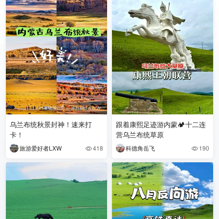
乌兰布统秋景封神！速来打
跟着康熙足迹游内蒙🏕️十二连
卡！
营乌兰布统草原
旅游爱好者LXW
418
科德角岳飞
190

