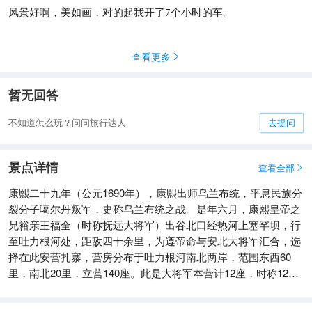
王的平房，老王的2
风景好啊，美如画，对的起我开了7个小时的车。
查看更多

暂无回答
不知道怎么玩？问问旅行达人
去提问
景点详情
查看全部

康熙二十九年（公元1690年），康熙出师乌兰布统，平息民族分
裂分子噶尔丹叛军，史称乌兰布统之战。是年六月，康熙皇帝之
兄裕亲王福全（时称抚远大将军）出谷北口经热河上塞罕坝，行
至吐力根河处，距敌四十余里，为遵帝命与安北大将军汇合，选
择在此安营扎寨，营房分布于吐力根河南北两岸，范围东西60
里，南北20里，立营140座。此是大将军本营计12座，时称12座
连营，置土墙、木栅、壕沟，故至今仍留有遗迹，其余营房均为
临时帐篷，今天已看不出什么痕迹了。后称此地为十二座连营。