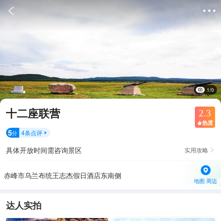


1/0
十二座联营
2.3
热度

5
4
条点评
分

具体开放时间需咨询景区
实用攻略

赤峰市乌兰布统王志杰假日酒店东南侧
地图·周边
达人实拍