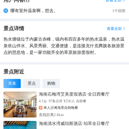
用户问答
查看全部
(
1
)

哪有室外温泉啊，想去。
1个回答
景点详情
查看全部

热水塘镇位于内蒙古赤峰，镇内有四百多年的热水温泉，热水温
泉依山伴水、风景秀丽、交通便捷，是连接克什克腾旗各旅游景
点的憩息地，是一家功能齐全的草原旅游度假村。
景点附近
美食
景点
购物
海南石梅湾艾美度假酒店·全日西餐厅
分
4.3
97
条点评
¥
218
/人
自助餐
单人沙滩海景自助晚餐
直线距离2.8km
海南清水湾威珀斯酒店·珀萃全日餐厅