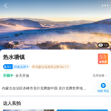


1/0
热水塘镇
5.5
热度

4.1
20
条点评
内蒙古温泉景点榜 No.1
分


开园中
全天开放
实用攻略

内蒙古自治区赤峰市克什克腾旗中国·克什克腾世界地质公园蓝天温泉大酒店
地图·周边
达人实拍