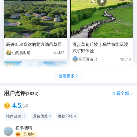
高铁2.5h直达的北方油画草原
漫步草甸丘陵｜乌兰布统沉浸
式旷野体验
山海揽财记
433

晶语漫游记
848

查看更多

用户点评
查看全部
(
2824
)

4.5
/5分
推荐自驾
11
景色优美
5
餐饮不错
4
初墨初晴
5分
超棒