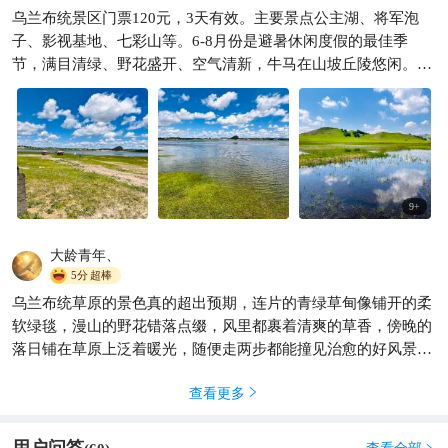
清代皇家木兰围场腹地，夏可
乌兰布统景区门票120元，3天有效。主要景点公主湖、将军泡
避暑秋赏彩林，感受北疆草原
子、影视基地、七彩山等。6-8月份是避暑休闲度假的最佳季
辽阔风光
茵子爱旅游
1227
节，满目清绿、野花盛开、空气清新，牛马在山坡丘陵悠闲。住

宿推荐红山军马场附近，吃饭推荐老舅老蒙肉饼
9
+
大龄青年、
5分
超棒
乌兰布统草原的景色真的超出预期，连片的青绿草甸像铺开的柔
软绿毯，漫山的野花错落点缀，风里都裹着清爽的草香，傍晚的
落日铺在草原上泛着暖光，随便走两步都能撞见治愈的好风景，
游玩体验特别舒心。
查看更多
