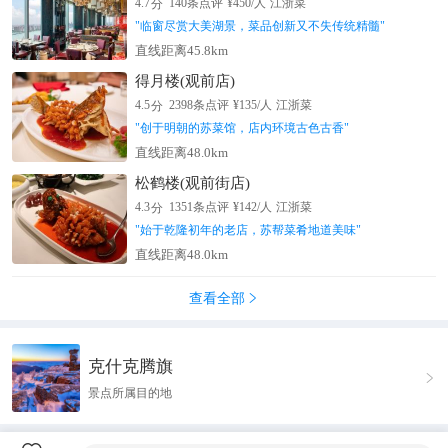
分
4.7
140
条点评
¥
450
/人
江浙菜
"
临窗尽赏大美湖景，菜品创新又不失传统精髓
"
直线距离45.8km
得月楼(观前店)
分
4.5
2398
条点评
¥
135
/人
江浙菜
"
创于明朝的苏菜馆，店内环境古色古香
"
直线距离48.0km
松鹤楼(观前街店)
分
4.3
1351
条点评
¥
142
/人
江浙菜
"
始于乾隆初年的老店，苏帮菜肴地道美味
"
直线距离48.0km
查看全部

克什克腾旗

景点所属目的地