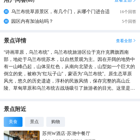
用户问答
查看全部
(
60
)

乌兰布统草原景区，有几个门，从哪个门进合适
16个回答
园区内有加油站吗？
5个回答
景点详情
查看全部

“诗画草原，乌兰布统”，乌兰布统旅游区位于克什克腾旗西南
部，地处于乌兰布统苏木，以自然景观为主。因在开阔的地势中
有一山峰凸起，山体呈红色，从南向北望去，山型如一个巨大的
倒立的瓮，被称为“红坛子山”，蒙语为“乌兰布统”。原生态草原
风光，悠久的历史遗迹，淳朴的民族风情，保存完整的高山丘
陵、草甸草原和乌兰布统古战场吸引了旅游者的目光。这里是心
灵的牧场，这里是闻名全国的旅游胜地。
景点附近
美食
景点
购物
苏州W酒店·苏滟中餐厅