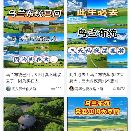
乌兰布统已回，8-9月真不建议
此生必去！乌兰布统草原22℃
去了，因为实在太…
夏天，三天两夜美到不想回家
🌿
光头强带你旅游
939
再困也要在路上睡
5472

