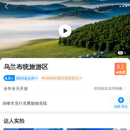


0
乌兰布统旅游区
8.1
热度

4.5
2824
条点评
2026中国50赏秋景点
分


全年全天开放
优待政策|实用攻略

赤峰市克什克腾旗御克线
地图·周边
达人实拍