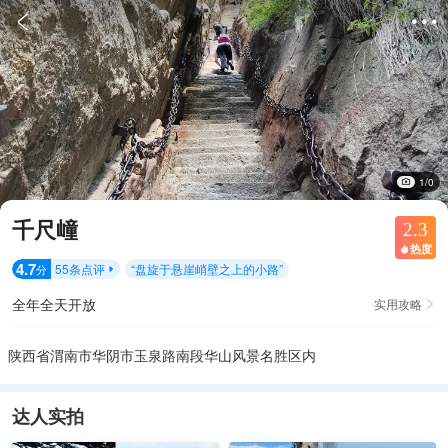


1/0
千尺㠉
2.3
热度

4.7
55
条点评
“
盘旋于悬崖峭壁之上的小路
”
分

全年全天开放
实用攻略

陕西省渭南市华阴市玉泉路南段华山风景名胜区内
达人实拍