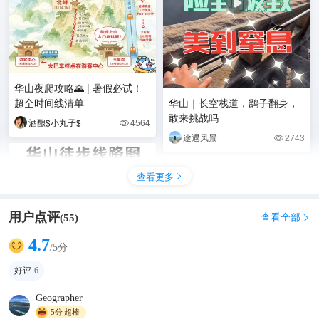
华山夜爬攻略🌄 | 暑假必试！
超全时间线清单
华山｜长空栈道，鹞子翻身，
敢来挑战吗
酒酿$小丸子$
4564

途遇风景
2743

查看更多

用户点评
查看全部
(
55
)

4.7
/5分
好评
6
Geographer
5分
超棒