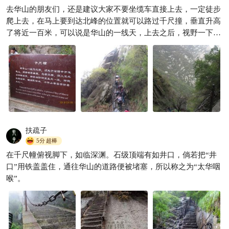
华山图解｜一张图看懂“奇险天
去华山的朋友们，还是建议大家不要坐缆车直接上去，一定徒步
下第一山”
爬上去，在马上要到达北峰的位置就可以路过千尺撞，垂直升高
沐沐在西安
1.6w
了将近一百米，可以说是华山的一线天，上去之后，视野一下变

得很开阔
扶疏子
5分
超棒
在千尺幢俯视脚下，如临深渊。石级顶端有如井口，倘若把“井
口”用铁盖盖住，通往华山的道路便被堵塞，所以称之为“太华咽
喉”。