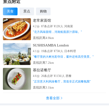
像咽喉一样险要。
景点附近
美食
景点
购物
老常家面馆
分
4.2
87
条点评
¥
120
/人
河南菜
"
北方风味面馆，河南烩面原汁原味。
"
直线距离4.9km
SUSHISAMBA London
分
4.1
19
条点评
¥
758
/人
日本料理
"
餐厅里的大树光彩夺目，窗外还有高空美景。
"
直线距离7.2km
慕拉诺餐厅
分
4.6
26
条点评
¥
1156
/人
西餐
"
正宗意大利风味餐厅，营造非正式就餐氛围
"
直线距离3.1km
查看全部
