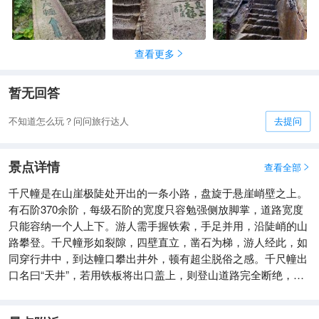
查看更多

暂无回答
不知道怎么玩？问问旅行达人
去提问
景点详情
查看全部

千尺幢是在山崖极陡处开出的一条小路，盘旋于悬崖峭壁之上。
有石阶370余阶，每级石阶的宽度只容勉强侧放脚掌，道路宽度
只能容纳一个人上下。游人需手握铁索，手足并用，沿陡峭的山
路攀登。千尺幢形如裂隙，四壁直立，凿石为梯，游人经此，如
同穿行井中，到达幢口攀出井外，顿有超尘脱俗之感。千尺幢出
口名曰“天井”，若用铁板将出口盖上，则登山道路完全断绝，无
路可走，为“自古华山一条路”的一处验证。这里即为“天井”，崖
壁上刻有“太华咽喉”、“气吞东瀛”等赞美之语，形容其山势确实