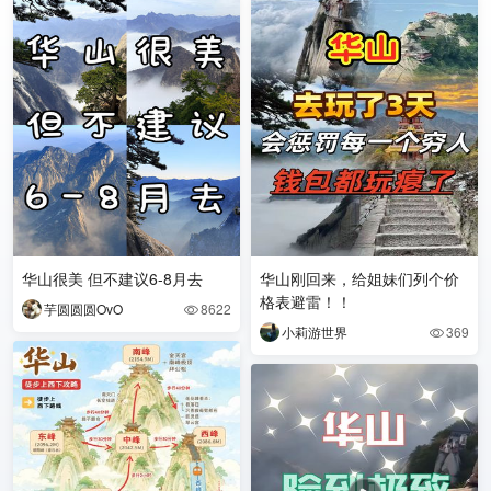
华山很美 但不建议6-8月去
华山刚回来，给姐妹们列个价
格表避雷！！
芋圆圆圆OvO
8622

小莉游世界
369
