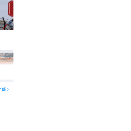
8月避暑居然人均20？这7️⃣处人少凉快到发
432
小晴去旅行啦

全部
