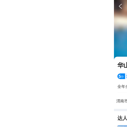

华
5
分
全年
渭南
达