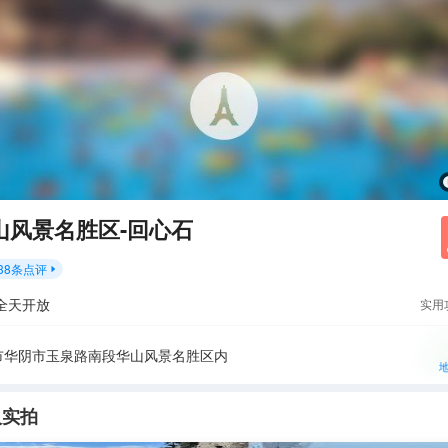
山风景名胜区-回心石
38
条点评

全天开放
实用
市华阴市玉泉路南段华山风景名胜区内
人实拍