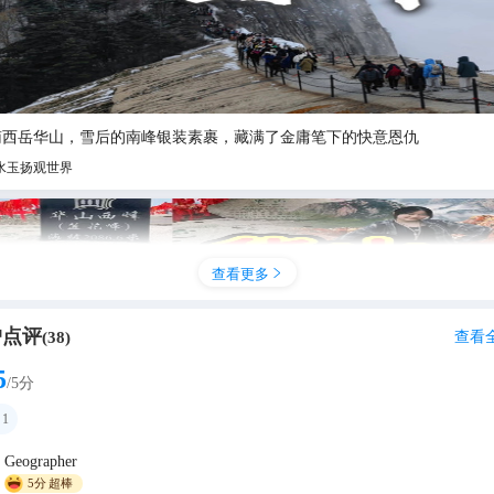
南西岳华山，雪后的南峰银装素裹，藏满了金庸笔下的快意恩仇
水玉扬观世界
查看更多

户点评
查看
(
38
)
5
/5分
1
Geographer
山玩了3天，我的消费观都崩了！！
5分
超棒