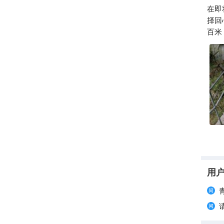
在即
择回
百米
用