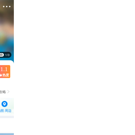

1/0
1.1
热度

攻略

地图·周边