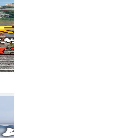
华山夜爬攻略🌄 | 暑假必试！超全时间线清
366
酒酿$小丸子$
