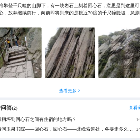
将攀登千尺幢的山脚下，有一块岩石上刻着回心石，意思是到这里可
小婷游世界
心，放弃继续前行，向前即将到来的是接近70度的千尺幢陡坡，急剧
查看更多

户问答
查看
(
2
)
青柯坪到回心石之间有住宿的地方吗？
1
请问玉泉书院——回心石，回心石——北峰索道处，各要走多久的路程？北峰索道到北峰峰顶要走多久呢？
2