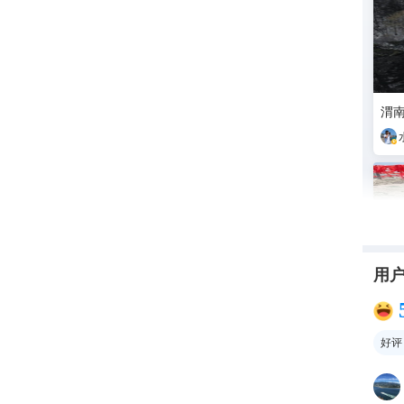
渭
用
好评
华