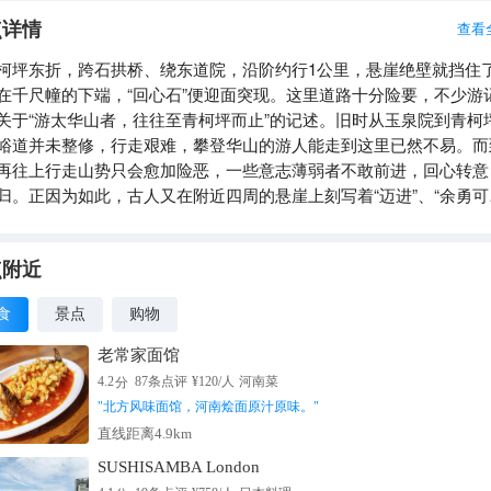
点详情
查看
柯坪东折，跨石拱桥、绕东道院，沿阶约行1公里，悬崖绝壁就挡住
在千尺幢的下端，“回心石”便迎面突现。这里道路十分险要，不少游
关于“游太华山者，往往至青柯坪而止”的记述。旧时从玉泉院到青柯
峪道并未整修，行走艰难，攀登华山的游人能走到这里已然不易。而
再往上行走山势只会愈加险恶，一些意志薄弱者不敢前进，回心转意
归。正因为如此，古人又在附近四周的悬崖上刻写着“迈进”、“余勇可
、“英雄进步”、“脚踏实地，步步留神”等激励话。所以回心石是华山对
志的检验。
点附近
食
景点
购物
老常家面馆
分
4.2
87
条点评
¥
120
/人
河南菜
"
北方风味面馆，河南烩面原汁原味。
"
直线距离4.9km
SUSHISAMBA London