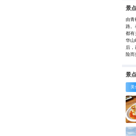
景
由青
路。
都有
华山
后，
险而
贾”
人意
景
美