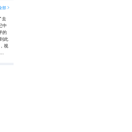
全部

了去
记中
坪的
到此
，视
一个
华山
5A
8.7
分

4.7
5.4万
条点评
遛娃宝藏地
2026亚洲100必打卡景点
直线距离6.3km
华山北峰索道