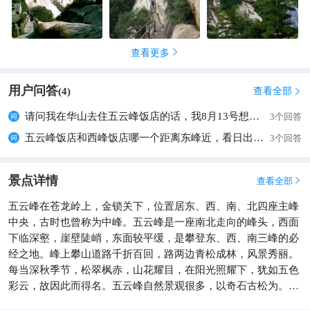
查看更多

用户问答
查看全部
(
4
)

请问我在华山去住五云峰饭店的话，我8月13号想去看日出，那么我大概需要几点起床去东峰观日台啊
3个回答
五云峰饭店和西峰饭店哪一个距离东峰近，看日出方便？
3个回答
景点详情
查看全部

五云峰在苍龙岭上，金锁关下，位置居东、西、南、北四座主峰
中央，古时也曾称为中峰。五云峰是一座南北走向的峰头，西面
下临深壑，崖壁陡峭，东面较平缓，是攀登东、西、南三峰的必
经之地。峰上攀山道路千折百回，路两边青松成林，风景秀丽。
每当深秋季节，松翠枫赤，山花耀目，在阳光照耀下，犹如五色
彩云，故因此而得名。五云峰自然景观很多，以奇石古松为。有
名的如八公龛、上马石、将军面、单人桥、五老松、夫妻松、卧