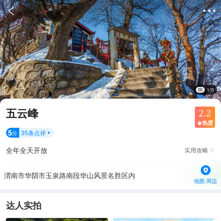


1/0
五云峰
2.2
热度

5
35
条点评
分

全年全天开放
实用攻略

渭南市华阴市玉泉路南段华山风景名胜区内
地图·周边
达人实拍