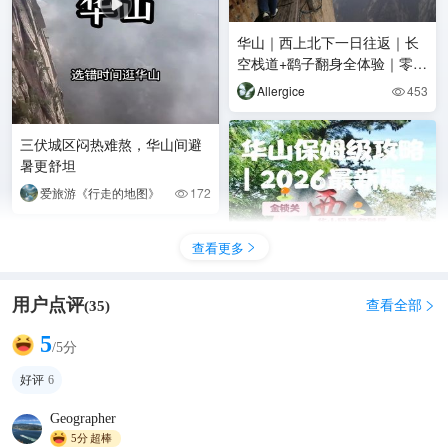
华山｜西上北下一日往返｜长
空栈道+鹞子翻身全体验｜零锻
炼新手
Allergice
453

三伏城区闷热难熬，华山间避
暑更舒坦
爱旅游《行走的地图》
172

查看更多

用户点评
查看全部
(
35
)

5
/5分
华山保姆级攻略｜2026最新版·
好评
6
手把手教你玩转天下第一险⛰️
Geographer
爱旅行的小一一
354

5分
超棒