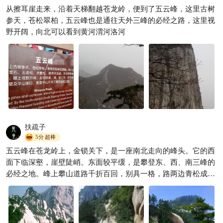
从擦耳崖走来，沿着天梯翻越苍龙岭，便到了五云峰，这里古树
参天，苍松翠柏，五云峰也是通往天外三峰的必经之路，这里视
野开阔，向北可以看到黄河渭河洛河
扶疏子
5分
超棒
五云峰在苍龙岭上，金锁关下，是一座南北走向的峰头。它的西
面下临深壑，崖壁陡峭。东面较平缓，是攀登东、西、南三峰的
必经之地。峰上攀山道路千折百回，别具一格，路两边青松成
林，风景秀丽。每当深秋季节，松翠枫赤，山花耀目，在阳光照
耀下，犹如五色彩云，故峰因此而得名。又因峰位置居东、西、
南、北四座主峰中央，古时也曾称为中峰。