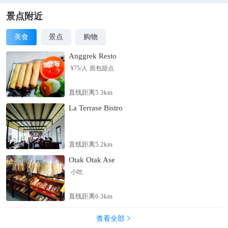
虎松等。
景点附近
美食
景点
购物
Anggrek Resto
¥
75
/人
面包甜点
直线距离5.3km
La Terrase Bistro
直线距离5.2km
Otak Otak Ase
小吃
直线距离6.3km
查看全部
