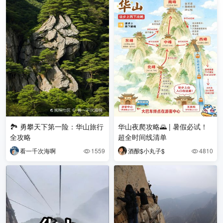
🏞 勇攀天下第一险：华山旅行
华山夜爬攻略🌄 | 暑假必试！
全攻略
超全时间线清单
看一千次海啊
1559
酒酿$小丸子$
4810

