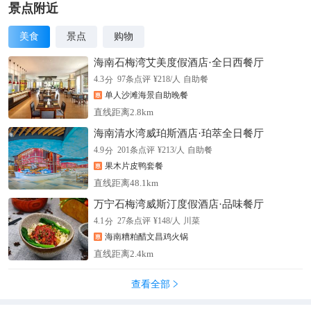
景点附近
美食
景点
购物
海南石梅湾艾美度假酒店·全日西餐厅
分
4.3
97
条点评
¥
218
/人
自助餐
单人沙滩海景自助晚餐
直线距离2.8km
海南清水湾威珀斯酒店·珀萃全日餐厅
分
4.9
201
条点评
¥
213
/人
自助餐
果木片皮鸭套餐
直线距离48.1km
万宁石梅湾威斯汀度假酒店·品味餐厅
分
4.1
27
条点评
¥
148
/人
川菜
海南糟粕醋文昌鸡火锅
直线距离2.4km
查看全部
