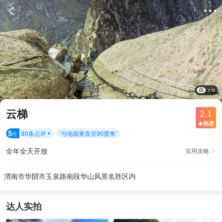


1/0
云梯
2.1
热度

5
80
条点评
“
与地面垂直呈90度角
”
分

全年全天开放
实用攻略

渭南市华阴市玉泉路南段华山风景名胜区内
达人实拍