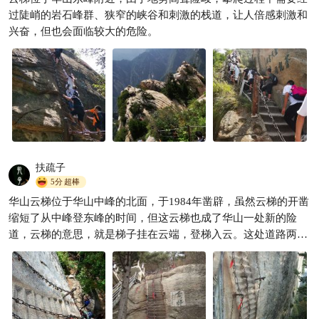

过陡峭的岩石峰群、狭窄的峡谷和刺激的栈道，让人倍感刺激和
兴奋，但也会面临较大的危险。
扶疏子
5分
超棒
华山云梯位于华山中峰的北面，于1984年凿辟，虽然云梯的开凿
缩短了从中峰登东峰的时间，但这云梯也成了华山一处新的险
道，云梯的意思，就是梯子挂在云端，登梯入云。这处道路两端
垂直，中间突出，非好汉不能登临，是通往东峰观日出的一条捷
径，并非必经之路。