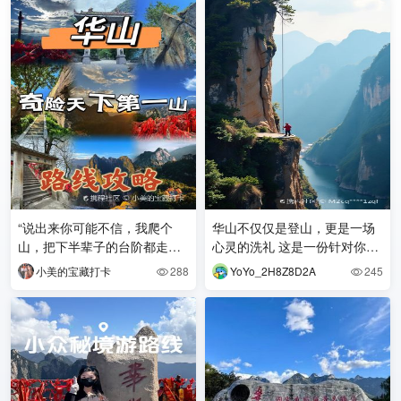
“说出来你可能不信，我爬个
华山不仅仅是登山，更是一场
山，把下半辈子的台阶都走完
心灵的洗礼 这是一份针对你3
了……”
天华山之旅，预算2000元的实
小美的宝藏打卡
288
YoYo_2H8Z8D2A
245


用爆款攻略，帮你