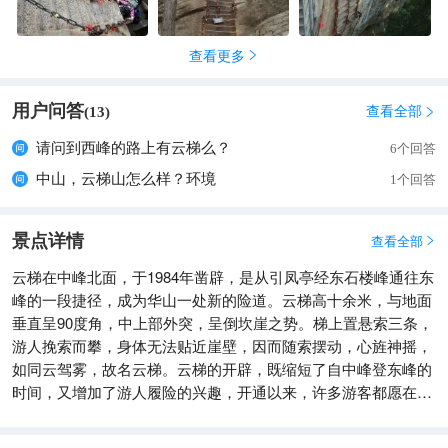
查看更多

用户问答
查看全部
(
13
)

请问到西峰的路上有云梯么？
6个回答
中山，云梯山怎么样？环境
1个回答
景点详情
查看全部

云梯在中峰北面，于1984年凿辟，是从引凤亭经东石楼峰通往东
峰的一段捷径，成为华山一处新的险道。云梯高十余米，与地面
垂直呈90度角，中上部外突，呈倒坎崖之势。梯上置悬索三条，
游人挽索而攀，身体无法贴近崖壁，因而随索摆动，心旌神摇，
如同云驾雾，故名云梯。云梯的开辟，既缩短了自中峰登东峰的
时间，又增加了游人履险的兴趣，开通以来，许多游客都愿在此
攀登，一试身手。