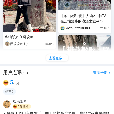
【华山3天2夜】人均2k‼️和TA
在云端漫步的浪漫之旅⛰️✨
YoYo_7Y2U0B0B
167

华山该如何爬攻略
乔乐乐太难了
428

查看更多

用户点评
查看全部
(
80
)

5
/5分
好评
3
【挑战极限，登顶天下第一
欢乐随喜
险！】带你开启“刀锋上的冒
5分
超棒
险”
云梯位于华山东峰附近，由于地势高耸险峻，攀爬过程中需要经
南溟渔
325