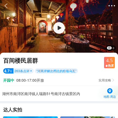


0
百间楼民居群
4.5
热度

4.7
263
条点评
“
河两岸鳞次栉比的粉墙乌瓦
”
分

开园中
08:00-17:00开放
实用攻略

湖州市南浔区南浔镇人瑞路51号南浔古镇景区内
地图·周边
达人实拍