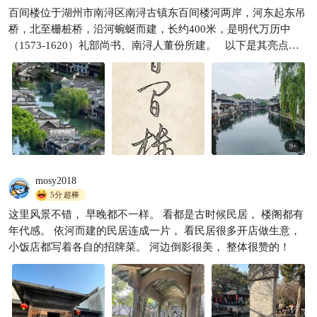
百间楼位于湖州市南浔区南浔古镇东百间楼河两岸，河东起东吊
本以为乌镇很美了，直到我去
桥，北至栅桩桥，沿河蜿蜒而建，长约400米，是明代万历中
了一趟南浔……
（1573-1620）礼部尚书、南浔人董份所建。 以下是其亮点所
慧旅行时光
1625

在： - 建筑风格独特：这里的建筑既保留了明代建筑风格，又具
有清代建筑遗韵，将明代的简洁大气与清代的精致细腻完美结
合。房屋傍河而筑，有的筑骑楼充分利用空间，有的楼前连披
檐，方便行人，雨季可避雨，夏季能遮阳。封火山墙形式多样，
有三叠式马头墙、琵琶式山墙等，高低错落，极富情趣，各楼之
间还有券门相隔，把人们的视线引向纵深。 - 历史文化底蕴深
9
+
厚：百间楼因相传是明代礼部尚书董份为女眷家仆修建的居屋而
闻名，其历史可以追溯到明代万历年间，见证了南浔古镇的繁荣
mosy2018
发展，是研究江南水乡建筑和商帮文化的重要实物资料。 - 水乡
5分
超棒
风光优美：百间楼沿河而建，长约400米，河水清澈，波光粼
这里风景不错， 早晚都不一样。 看都是古时候民居， 楼阁都有
粼。两岸的白墙黑瓦建筑连绵不绝，与河面上的石桥、摇橹船等
年代感。 依河而建的民居连成一片， 看民居很多开店做生意，
相互映衬，构成了一幅如诗如画的江南水乡美景。 - 生活气息
小饭店都写着各自的招牌菜。 河边倒影很美， 整体很赞的！
浓郁：这里有许多原住民居住，他们的日常生活为古镇增添了浓
厚的生活气息。你可以看到居民在河边洗衣、聊天，孩子们在巷
子里玩耍，还可以品尝到当地的特色小吃和传统菜肴，感受到江
南水乡的独特韵味。 - 适合摄影创作：百间楼是摄影爱好者的天