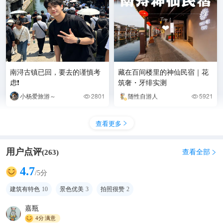
南浔古镇已回，要去的谨慎考
藏在百间楼里的神仙民宿｜花
虑❗️
筑奢・牙绯实测
小杨爱旅游～
2801
随性自游人
5921


查看更多

用户点评
查看全部
(
263
)

4.7
/5分
建筑有特色
10
景色优美
3
拍照很赞
2
嘉瓶
4分
满意