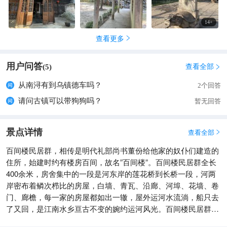
堂，这里的建筑、水乡风光和生活场景都是很好的拍摄题材。无
论是清晨的第一缕阳光洒在河面上，还是傍晚的夕阳余晖映照古
14
+
建筑，都能拍出令人惊艳的照片。 如果你喜欢历史文化、江南
查看更多
水乡风光和摄影创作，那么百间楼绝对值得一去。

用户问答
查看全部
(
5
)

从南浔有到乌镇德车吗？
2个回答
请问古镇可以带狗狗吗？
暂无回答
景点详情
查看全部

百间楼民居群，相传是明代礼部尚书董份给他家的奴仆们建造的
住所，始建时约有楼房百间，故名”百间楼”。百间楼民居群全长
400余米，房舍集中的一段是河东岸的莲花桥到长桥一段，河两
岸密布着鳞次栉比的房屋，白墙、青瓦、沿廊、河埠、花墙、卷
门、廊檐，每一家的房屋都如出一辙，屋外运河水流淌，船只去
了又回，是江南水乡亘古不变的婉约运河风光。百间楼民居群房
舍连排，侧墙相接。楼房为传统的乌瓦粉墙，形成由轻巧通透的