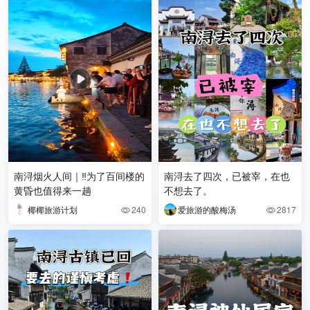
南浔烟火人间｜‼️为了百间楼的
南浔去了四次，已被宰，在也
黄昏也值得来一趟
不想去了。
椰椰旅游计划
240
爱旅游的酸梅汤
2817

