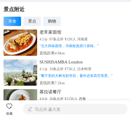
卷洞门组成的骑楼式长街。两岸有石桥相连。沿河石砌护岸整
齐，且有河埠，即方便百姓、船家、商人上岸、下船，搬运货物
景点附近
和出行，又便于百姓汲水和洗涤。百间楼民居群的建筑既保持明
美食
景点
购物
代建筑风格，又具有清代建筑遗韵，是具有典型江南水乡风味的
民居楼群建筑。
老常家面馆
分
4.2
87
条点评
¥
120
/人
河南菜
"
北方风味面馆，河南烩面原汁原味。
"
直线距离4.9km
SUSHISAMBA London
分
4.1
19
条点评
¥
758
/人
日本料理
"
餐厅里的大树光彩夺目，窗外还有高空美景。
"
直线距离7.2km
慕拉诺餐厅
分
4.6
26
条点评
¥
1156
/人
西餐

"
正宗意大利风味餐厅，营造非正式就餐氛围
"
写点评,赢大奖

直线距离3.1km
收藏
查看全部
