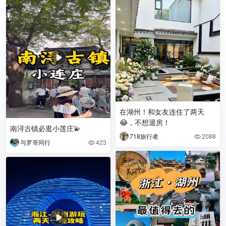
在湖州！和女友连住了两天
😂，不想退房！
南浔古镇必逛小莲庄💫
718旅行者
2088

与罗哥同行
423
