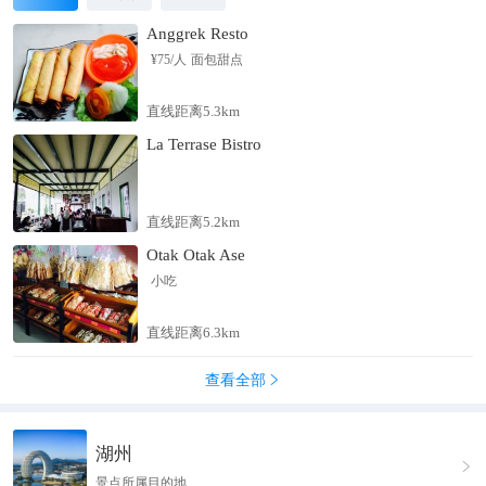
Anggrek Resto
¥
75
/人
面包甜点
直线距离5.3km
La Terrase Bistro
直线距离5.2km
Otak Otak Ase
小吃
直线距离6.3km
查看全部

湖州

景点所属目的地