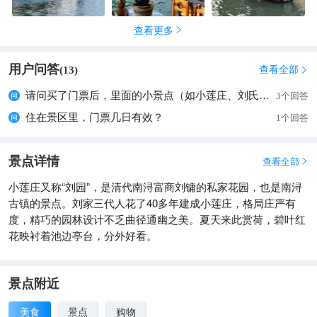
查看更多

用户问答
查看全部
(
13
)

请问买了门票后，里面的小景点（如小莲庄、刘氏梯号）是直接刷身份证还是要先去进园大门那里取纸质门票的？
3个回答
住在景区里，门票几日有效？
1个回答
景点详情
查看全部

小莲庄又称“刘园”，是清代南浔富商刘镛的私家花园，也是南浔
古镇的景点。刘家三代人花了40多年建成小莲庄，格局庄严有
度，精巧的园林设计不乏曲径通幽之美。夏天来此赏荷，碧叶红
花映衬着池边亭台，分外好看。
景点附近
美食
景点
购物