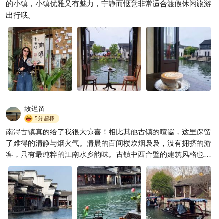
的小镇，小镇优雅又有魅力，宁静而惬意非常适合渡假休闲旅游
比乌镇清净10倍‼️
出行哦。
说走就走的❤️
719

故迟留
5分
超棒
南浔古镇真的给了我很大惊喜！相比其他古镇的喧嚣，这里保留
了难得的清静与烟火气。清晨的百间楼炊烟袅袅，没有拥挤的游
客，只有最纯粹的江南水乡韵味。古镇中西合璧的建筑风格也很
有特色，张石铭旧宅让人眼前一亮。漫步在湿润的石板路上，整
个人都变得松弛惬意，是真正能让人慢下来的好地方，强烈推
荐！