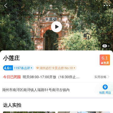


0
小莲庄
6.1
热度

4.6
1197
条点评
湖州必打卡景点榜 No.10
分


今日已闭园
明天08:00-17:00开放（16:30停止入园）
实用攻略

湖州市南浔区南浔镇人瑞路51号南浔古镇内
地图·周边
达人实拍