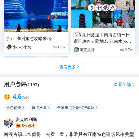
🇨🇳湖州旅游｜南浔古镇一日
浙江-湖州旅游攻略来咯
逛吃攻略🚶附地名 江南水乡天
小小小小斌
1.6w
花板！白墙黛瓦穿越百年时光

娜宝旅行
2.7w

🏮 📍地址：湖州
查看更多

用户点评
查看全部
(
1197
)

4.6
/5分
景色优美
8
值得推荐
3
全国重点文物保护单位
3
麦克哈利斯
5分
超棒
南浸古镇非常值得一去看一看，非常具有江南特色建筑风格典型
零差评的AAAAA级江南水乡，