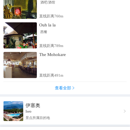
酒吧/酒馆
piazzola vicino la vostra tenda o roulotte. Godetevi la splendida
vista panoramica dalle sedici piazzole sul lago. Per caravan o
直线距离760m
camper XXL abbiamo a disposizione due piazzole per veicoli fino
Ouh la la
9,5 m. La roulotte a noleggio: Punta D'Oro offre una roulotte
MEDIA per al massimo tre persone. La roulotte è attrezzata con
西餐
tavolo e sedie, veranda, impianto elettrico, riscaldamento, cucina
e forno a gas, frigorifero, stoviglie e cuscini. Lenzuola, coperte e
直线距离789m
federe non sono comprese e non sono disponibili per l'affitto.
The Mohokare
All'esterno della veranda si trovano un tavolo, sedie e un grande
ombrellone. All'interno della roulotte non sono disponibili l'acqua
corrente ed i servizi igienici, sono a vostra disposizione i servizi
直线距离491m
sanitari del campeggio. Non si può fumare dentro la roulotte. La
spiaggia erbosa del campeggio è provvista di docce e attraverso
查看全部

una scala e due scivoli si può accedere facilmente al lago. Il
fondale del lago scende gradualmente permettendo così anche ai
伊塞奥
più piccoli di godere il lago. La Famiglia Brescianini - Zatti

Iseo
considera l'attenzione verso gli ospiti l'elemento base di una
景点所属目的地
vacanza piacevole.