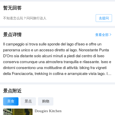
暂无回答
不知道怎么玩？问问旅行达人
去提问
景点详情
查看全部

Il campeggio si trova sulle sponde del lago d'Iseo e offre un
panorama unico e un accesso diretto al lago. Nonostante Punta
D'Oro sia distante solo alcuni minuti a piedi dal centro di Iseo
conserva comunque una atmosfera tranquilla e rilassante. Iseo e
dintorni consentono una moltitudine di attività: biking fra vigneti
della Franciacorta, trekking in collina e arrampicate vista lago. Il
centro storico di Iseo vi invita a esplorare i suoi angoli pittoreschi,
i mercati e gli eleganti negozi. Il campeggio: La zona di soggiorno
è costituita da un prato ben ombreggiato che discende
景点附近
dolcemente verso la riva del lago. I viali sono perpendicolari alla
美食
景点
购物
riva così da offrire un pò di vista lago da tutte le piazzole. Le
dimensioni delle piazzole variano tra 50 e 90 mq e tutte hanno un
Dougies Kitchen
allacciamento elettrico. Si può parcheggiare la macchina sulla