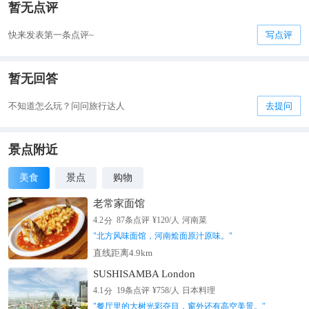
暂无点评
快来发表第一条点评~
写点评
暂无回答
不知道怎么玩？问问旅行达人
去提问
景点附近
美食
景点
购物
老常家面馆
分
4.2
87
条点评
¥
120
/人
河南菜
"
北方风味面馆，河南烩面原汁原味。
"
直线距离4.9km
SUSHISAMBA London
分
4.1
19
条点评
¥
758
/人
日本料理
"
餐厅里的大树光彩夺目，窗外还有高空美景。
"