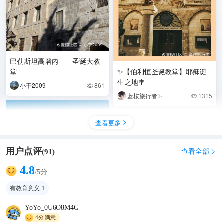
巴勒斯坦高墙内——圣诞大教
堂
✨【伯利恒圣诞教堂】耶稣诞
生之地🎐
小于2009
861

蓝桉旅行者✨
1315

查看更多

用户点评
查看全部
(
91
)

4.8
/5分
有教育意义
1
YoYo_0U6O8M4G
4分
满意