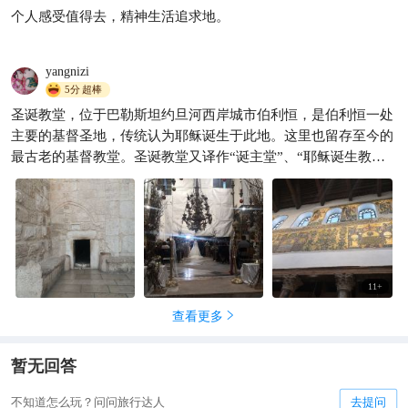
圣地耶城5日全攻略✨
个人感受值得去，精神生活追求地。
泉城女
369

yangnizi
5分
超棒
圣诞教堂，位于巴勒斯坦约旦河西岸城市伯利恒，是伯利恒一处
主要的基督圣地，传统认为耶稣诞生于此地。这里也留存至今的
最古老的基督教堂。圣诞教堂又译作“诞主堂”、“耶稣诞生教
堂”等。现在由罗马天主教、希腊东正教和亚美尼亚教会联合管
理。2012年，被列入世界文化遗产名录，这是联合国教育、科学
及文化组织新成员巴勒斯坦首次成功“申遗”。
11
+
查看更多

暂无回答
不知道怎么玩？问问旅行达人
去提问