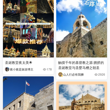
圣诞教堂夜太美🌟
触摸千年的基督教之源:拥挤的
圣诞教堂与圣婴马槽之朝圣
索小索是旅游博主
178

山人行必有我狮
2926
