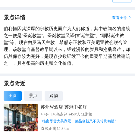
景点详情
查看全部

伯利恒因其深厚的宗教历史而广为人们称道，其中较闻名的建筑
之一便是“圣诞教堂”。圣诞教堂又译作“诞主堂”、“耶酥诞生教
堂”等。现在由罗马天主教、希腊东正教和亚美尼亚教会联合管
理。该教堂自基督教早期以来，经过漫长的岁月和沧桑磨难，却
仍然保存较为完好，是现存少数延续至今的重要早期基督教建筑
之一，具有很高的历史和文化价值。
景点附近
美食
景点
购物
苏州W酒店·苏滟中餐厅
分
4.7
140
条点评
¥
450
/人
江浙菜
"
临窗尽赏大美湖景，菜品创新又不失传统精髓
"
直线距离45.8km