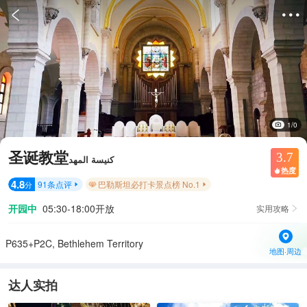


1/0
圣诞教堂
3.7
كنيسة المهد
热度

4.8
91
条点评
巴勒斯坦必打卡景点榜 No.1
分


开园中
05:30-18:00开放
实用攻略

P635+P2C, Bethlehem Territory
地图·周边
达人实拍