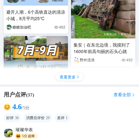
避开人潮，6个高铁直达的清凉
小城，8月平均25℃
糖糖加油吧
462

集安｜在东北边境，我摸到了
1600年前高句丽的石头心跳
野外流浪
492

查看更多

用户点评
查看全部
(
37
)

4.6
/5分
7到9月 带老人出游 四个小众
好评
30
消费后评价
29
差评
1
城市 不拥挤消费低 零差评
璀璨华表
诗情柔意
2358

5分
超棒