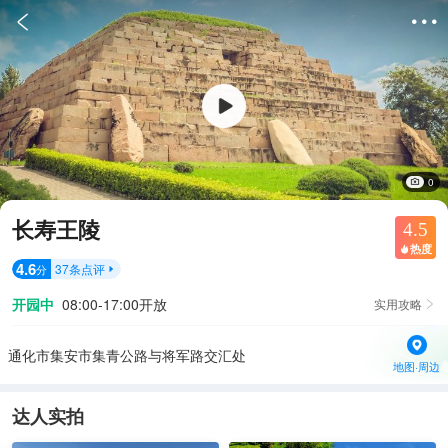


0
长寿王陵
4.5
热度

4.6
37
条点评
分

开园中
08:00-17:00开放
实用攻略

通化市集安市集青公路与将军路交汇处
地图·周边
达人实拍