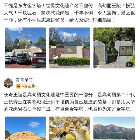
不愧是东方金字塔！世界文化遗产名不虚传！高句丽王陵！恢弘
大气！千块巨石，阶梯式花岗岩，千年不倒，令人震撼，景区很
干净，还有小学生志愿讲解员，给人家讲理详细易懂！
9
+
青青翠竹
5分
超棒
长寿王陵是高句丽文化遗址中重要的一部分，是高句丽第二十代
王长寿王在将都城搬迁到平壤前为自己建造的陵墓，都是用大型
的花岗岩石块垒砌而成，有点像金字塔，也被称为东方金字塔。