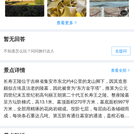
5
+
查看更多

暂无回答
不知道怎么玩？问问旅行达人
去提问
景点详情
查看全部

长寿王陵位于吉林省集安市东北约4公里的龙山脚下，因其造形
颇似古埃及法老的陵墓，因此被誉为“东方金字塔”，推算为公元
四世纪末五世纪初高句丽王朝第二十代王长寿王之陵。整座陵墓
呈方坛阶梯式，高13.1米。墓顶面积270平方米，墓底面积997平
方米，全部用精琢的花岗岩砌成。坟阶七层，每层由石条铺砌而
成，每块条石重达几吨。第五阶有通往墓室的通道，盖棺石板重
50多吨，每面三个护坟石各重10余吨，其势宏伟壮观。