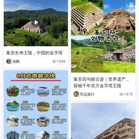
集安长寿王陵，中国的金字塔
渝帆
1049

集安高句丽古迹｜世界遗产，
探秘千年东方金字塔王陵
耳边旅行
1475
