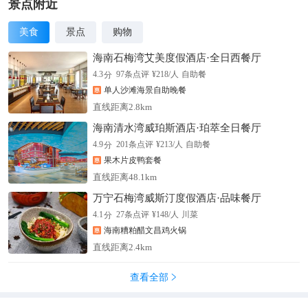
景点附近
美食
景点
购物
海南石梅湾艾美度假酒店·全日西餐厅
分
4.3
97
条点评
¥
218
/人
自助餐
单人沙滩海景自助晚餐
直线距离2.8km
海南清水湾威珀斯酒店·珀萃全日餐厅
分
4.9
201
条点评
¥
213
/人
自助餐
果木片皮鸭套餐
直线距离48.1km
万宁石梅湾威斯汀度假酒店·品味餐厅
分
4.1
27
条点评
¥
148
/人
川菜
海南糟粕醋文昌鸡火锅
直线距离2.4km
查看全部
