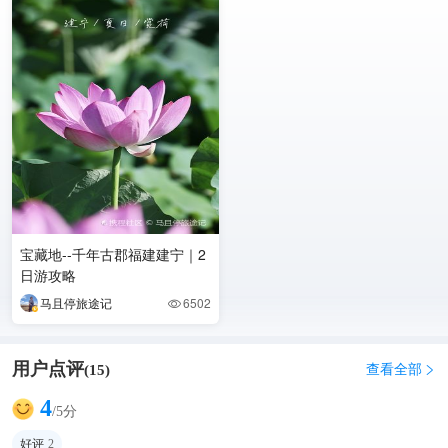
宝藏地--千年古郡福建建宁｜2
日游攻略
马且停旅途记
6502

用户点评
查看全部
(
15
)

4
/5分
好评
2