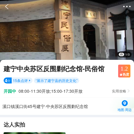


1/0
建宁中央苏区反围剿纪念馆-民俗馆
1.2
热度

4
15
条点评
“
展示了建宁县的历史文化
”
分

开园中
08:00-11:30开放;15:00-17:30开放
实用攻略

溪口镇溪口街45号建宁·中央苏区反围剿纪念馆
地图·周边
达人实拍