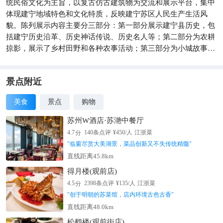
统民俗文化为主旨，以复古仿古建筑物为交流和展示平台，集中
体现建宁地域特色和文化特质，反映建宁苏区人民生产生活风
貌。陈列展示内容主要分三部分：第一部分展示建宁县历史，包
括建宁历史沿革、历史神话传说、历史名人等；第二部分为农耕
掠影，展示了乡村田野和各种农事活动；第三部分为小城故事，
展示了往年各类商铺作坊、手工制作、门楼牌坊、民俗活动等。
整个陈列场景通过采用声、光、电等高科技手段和喷绘物、近景
人物塑像与民俗实物相结合的表现手法，生动形象展现了建宁民
景点附近
俗民
美食
景点
购物
苏州W酒店·苏滟中餐厅
分
4.7
140
条点评
¥
450
/人
江浙菜
"
临窗尽赏大美湖景，菜品创新又不失传统精髓
"
直线距离45.8km
得月楼(观前店)
分
4.5
2398
条点评
¥
135
/人
江浙菜
"
创于明朝的苏菜馆，店内环境古色古香
"
直线距离48.0km
松鹤楼(观前街店)