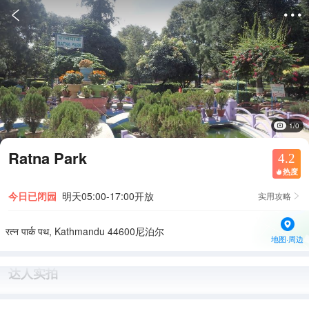


1/0
Ratna Park
4.2
热度

今日已闭园
明天05:00-17:00开放
实用攻略

रत्न पार्क पथ, Kathmandu 44600尼泊尔
地图·周边
达人实拍