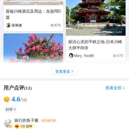
探秘川崎酒店及周边：东急REI
篇
喵琳娜
676

探访心灵的平静之地-日本川崎
大师平间寺
Mary_Yao88
470

查看更多

用户点评
查看全部
(
12
)

4.6
/5分
#紫薇花
好评
4
东京浪人
312

旅行的鱼子酱
潜力旅行家
5分
超棒