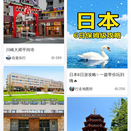
川崎大师平间寺
自遊乐行
389

日本6日游攻略✨一篇带你玩到
嗨🔥
行走地图控
256
