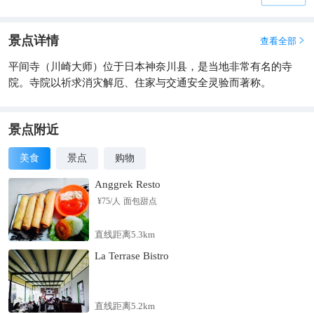
景点详情
查看全部

平间寺（川崎大师）位于日本神奈川县，是当地非常有名的寺
院。寺院以祈求消灾解厄、住家与交通安全灵验而著称。
景点附近
美食
景点
购物
Anggrek Resto
¥
75
/人
面包甜点
直线距离5.3km
La Terrase Bistro
直线距离5.2km