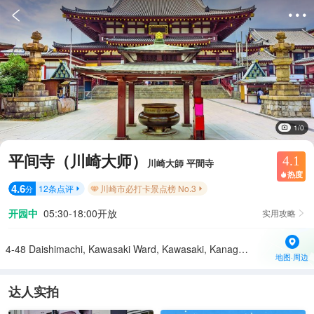


1/0
平间寺（川崎大师）
4.1
川崎大師 平間寺
热度

4.6
12
条点评
川崎市必打卡景点榜 No.3
分


开园中
05:30-18:00开放
实用攻略

4-48 Daishimachi, Kawasaki Ward, Kawasaki, Kanagawa 210-8521日本
地图·周边
达人实拍