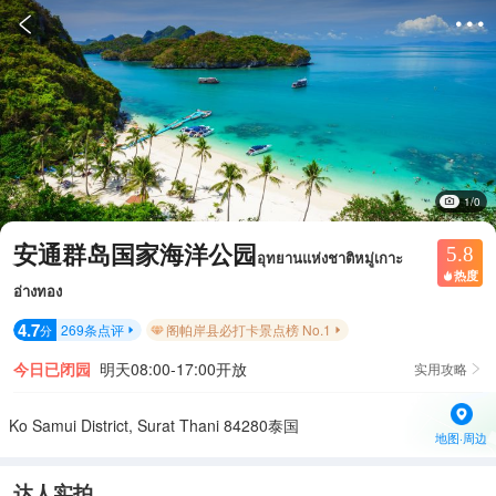


1/0
安通群岛国家海洋公园
5.8
อุทยานแห่งชาติหมู่เกาะ
热度

อ่างทอง
4.7
269
条点评
阁帕岸县必打卡景点榜 No.1
分


今日已闭园
明天08:00-17:00开放
实用攻略

Ko Samui District, Surat Thani 84280泰国
地图·周边
达人实拍