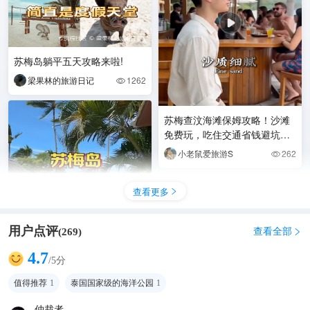
苏梅岛躺平五天攻略来啦!
梁果林的旅游日记
1262

苏梅查汶海滩保姆攻略！沙滩
免费玩，吃住交通省钱避坑全
整理
小老鼠爱旅游S
262

查看更多

用户点评
查看全部
(
269
)

4.7
/5分
苏梅岛，山与海，慢生活
值得推荐
1
泰国国家级的海洋公园
1
爱旅行的小鸣
503

仲裁者