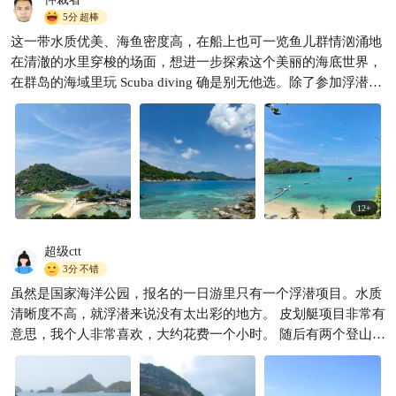
5分
超棒
这一带水质优美、海鱼密度高，在船上也可一览鱼儿群情汹涌地
在清澈的水里穿梭的场面，想进一步探索这个美丽的海底世界，
在群岛的海域里玩 Scuba diving 确是别无他选。除了参加浮潜及
或其他水上活动外，公园还有许多天然岩洞、恬静的白沙滩、珊
瑚礁群及各式各样奇形怪状的岩石安通国家海洋公园的迷人风景
在于公园景色秀美，辽阔的大海和石灰岩的小山构成了一幅美丽
的风景画。附近海域洁净透明且海洋生物丰富，各海岛遍布珊瑚
礁，独特的蔚蓝咸水湖和石灰岩洞，是登岛观光不可错过的地
方，幽静的海湾也是潜水、游泳和划船的好地方。这里绝对要花
12
+
上一天的时间才能游遍这里的各处景色，来感受怡人的滨海风
光。游客还可以租一艘小船，根据自己的喜好随意漫游。游玩累
超级ctt
了还可以到安通国家海洋公园的旅客服务中心享受美食，旅客服
3分
不错
务中心位于一个较大的岛上，提能够供游客住宿、餐饮、生态介
虽然是国家海洋公园，报名的一日游里只有一个浮潜项目。水质
绍与公园导引服务。无论你是选择自由行还是在导游陪同下游
清晰度不高，就浮潜来说没有太出彩的地方。 皮划艇项目非常有
玩，这里的迷人风光都会让人流连忘返。 卧牛岛国家总部所在
意思，我个人非常喜欢，大约花费一个小时。 随后有两个登山徒
地，国家总部前面是洁白的沙滩，适合游泳、划独木舟。附近也
步的项目，建议体力好的游客不要错过，登顶后的风景不会让你
有钟乳石洞，钟乳石状似盛开的荷花山中湖在慈母岛上，附近海
失望的！ P.S. 我们的导游Jimmy会说一点中文，如果你不会英
域洁净透明且海洋生物丰富，各海岛遍布珊瑚礁与石灰岩，此外
文，不必担心沟通问题。