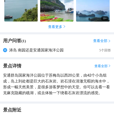
独特的蔚蓝咸水湖和石灰岩洞，为大自然杰作，地质凹入自然形
成。宽200米，长250米，深7米，从国家总部搭船过去约15分
钟，是登岛观光不可错过的地方。 【景色】好 【性价比】
10
+
查看更多

用户问答
查看全部
(
1
)

涛岛 南园还是安通国家海洋公园
5个回答
景点详情
查看全部

安通群岛国家海洋公园位于苏梅岛以西20公里，由42个小岛组
成，岛上到处都是巨大的石灰岩。岩石浸在清澈无暇的海水中，
形成一幅天然美景，是很多游客梦想中的天堂。你可以去看一看
克麻克隐藏的礁湖，或去体验一下绕着石灰岩漂流的感觉。
景点附近