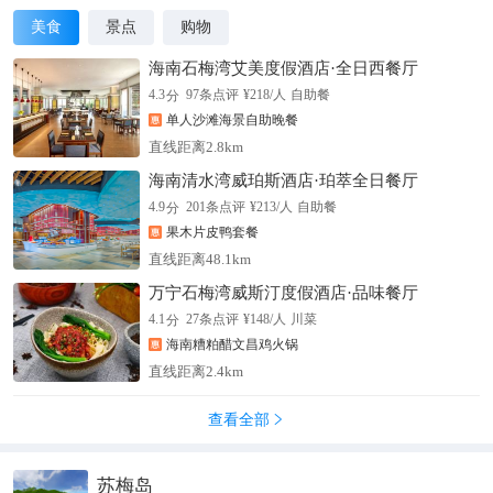
美食
景点
购物
海南石梅湾艾美度假酒店·全日西餐厅
分
4.3
97
条点评
¥
218
/人
自助餐
单人沙滩海景自助晚餐
直线距离2.8km
海南清水湾威珀斯酒店·珀萃全日餐厅
分
4.9
201
条点评
¥
213
/人
自助餐
果木片皮鸭套餐
直线距离48.1km
万宁石梅湾威斯汀度假酒店·品味餐厅
分
4.1
27
条点评
¥
148
/人
川菜
海南糟粕醋文昌鸡火锅
直线距离2.4km
查看全部

苏梅岛