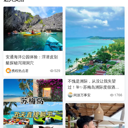
安通海洋公园体验：浮潜皮划
艇探秘泻湖洞穴
携程热点君
529

不愧是洲际，从没让我失望
过！🎯✨苏梅岛洲际度假酒店
🌴✨
闲游万事安
1766
