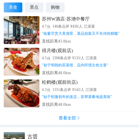
美食
景点
购物
苏州W酒店·苏滟中餐厅
分
4.7
140
条点评
¥
450
/人
江浙菜
"
临窗尽赏大美湖景，菜品创新又不失传统精髓
"
直线距离45.8km
得月楼(观前店)
分
4.5
2398
条点评
¥
135
/人
江浙菜
"
创于明朝的苏菜馆，店内环境古色古香
"
直线距离48.0km
松鹤楼(观前街店)
分
4.3
1351
条点评
¥
142
/人
江浙菜
"
始于乾隆初年的老店，苏帮菜肴地道美味
"
直线距离48.0km
查看全部

古晋