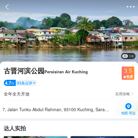


1/0
古晋河滨公园
3.5
Persisiran Air Kuching
热度

4.7
93
条点评
分

全年全天开放
实用攻略

7, Jalan Tunku Abdul Rahman, 93100 Kuching, Sarawak, 马来西亚
地图·周边
达人实拍