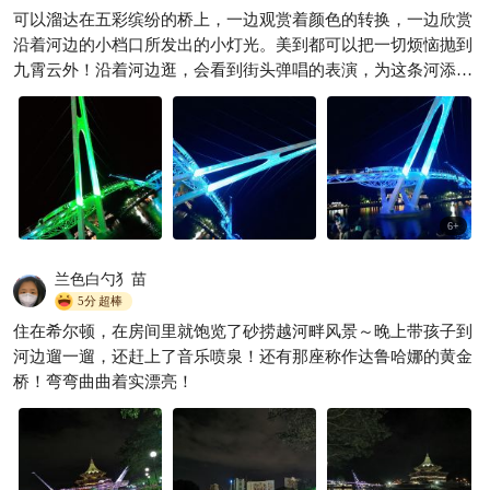
可以溜达在五彩缤纷的桥上，一边观赏着颜色的转换，一边欣赏
沿着河边的小档口所发出的小灯光。美到都可以把一切烦恼抛到
九霄云外！沿着河边逛，会看到街头弹唱的表演，为这条河添加
了不少气氛。还有小孩，大人在中央吹泡泡和展现惊人的技术。
也看到很多情侣在这里约会，记得带墨镜🤣
6
+
兰色白勺犭苗
5分
超棒
住在希尔顿，在房间里就饱览了砂捞越河畔风景～晚上带孩子到
河边遛一遛，还赶上了音乐喷泉！还有那座称作达鲁哈娜的黄金
桥！弯弯曲曲着实漂亮！