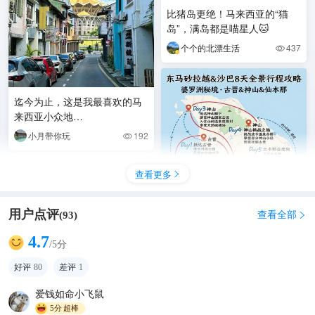
比猪岛更绝！马来西亚的“猫
岛”，满岛都是喵星人🐱
个个的北漂生活
437

迄今为止，这是我最喜欢的马
来西亚小众地…
小月带你玩
192

查看更多

用户点评
查看全部
(
93
)

4.7
/5分
东马8天秘境探险🔥婆罗洲雨林
&仙本那玻璃海全攻略
好评
80
差评
1
青柚种草日记
873

爱钱如命小飞鼠
5分
超棒