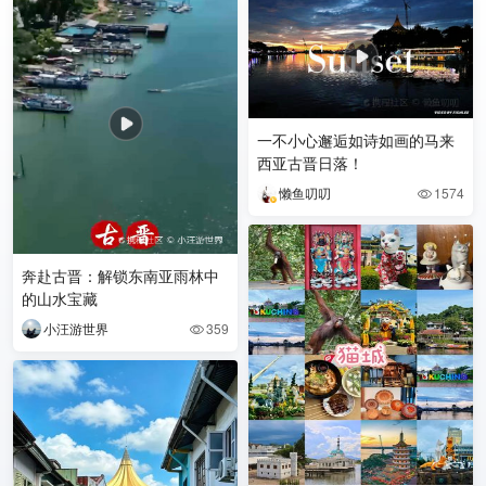
一不小心邂逅如诗如画的马来
西亚古晋日落！
懒鱼叨叨
1574

奔赴古晋：解锁东南亚雨林中
的山水宝藏
小汪游世界
359
