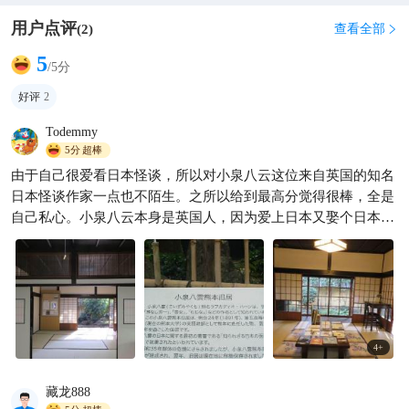
用户点评
查看全部
(
2
)

5
/5分
好评
2
Todemmy
5分
超棒
由于自己很爱看日本怪谈，所以对小泉八云这位来自英国的知名
日本怪谈作家一点也不陌生。之所以给到最高分觉得很棒，全是
自己私心。小泉八云本身是英国人，因为爱上日本又娶个日本太
太，所以最后入籍日本，这里是他在熊本时的住所。里面摆放他
曾经使用过的家具、书桌等，虽然曾在熊本大地震里毁损，但至
今都已经复建完毕，也告诉访客复建的过程，小小一间很快就逛
完。 参访完全免费用，管理人很热心
4
+
藏龙888