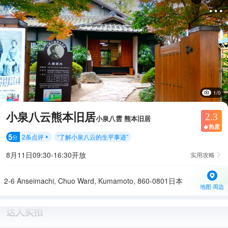


1/0
小泉八云熊本旧居
2.3
小泉八雲 熊本旧居
热度

5
2
条点评
“
了解小泉八云的生平事迹
”
分

8月11日09:30-16:30开放
实用攻略

2-6 Anseimachi, Chuo Ward, Kumamoto, 860-0801日本
地图·周边
达人实拍