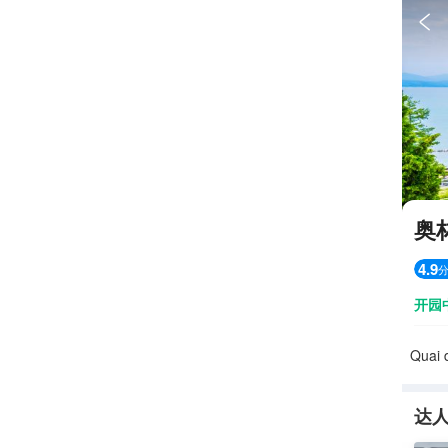

奥
4.9
开园
Quai 
达