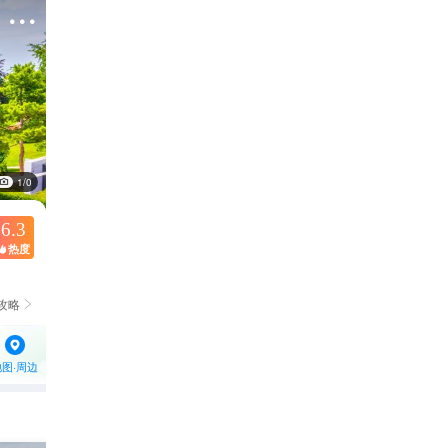

1/0
6.3
热度

攻略

地图·周边