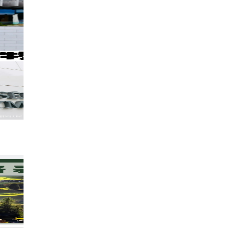
奥运迷必去打卡地📸日内瓦湖畔的洛桑奥运
573
小鱼鱼鱼鱼吖吖
