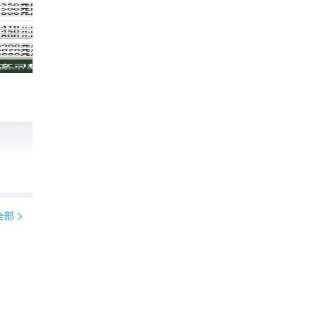
✨洛桑3天2晚慢游攻略
929
跟我一起去旅行1002

全部

瑞士洛桑一日游｜奥林匹克之都的隐藏玩法