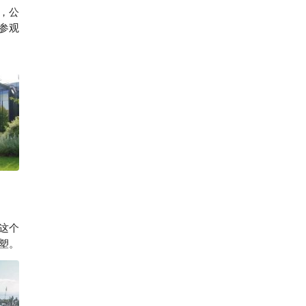
，公
赚不停暴富
参观
这个
塑。