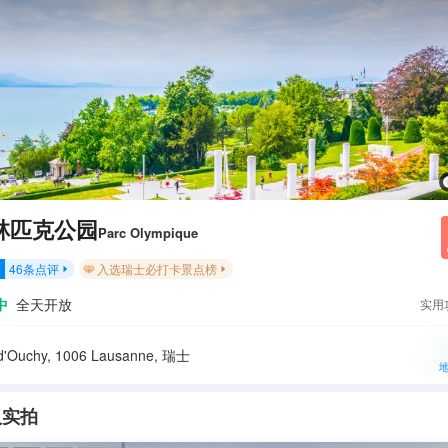
林匹克公园
Parc Olympique
46
条点评
入选瑞士必打卡景点榜
分


中
全天开放
实用
d'Ouchy, 1006 Lausanne, 瑞士
人实拍