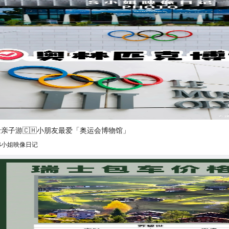
亲子游🇨🇭小朋友最爱「奥运会博物馆」
S小姐映像日记