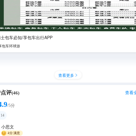
瑞士包车必知/享包车出行APP
享包车环球游
查看更多

户点评
查看
(
46
)
4.9
/5分
14
小思文
4分
满意