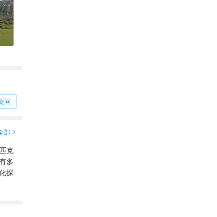
提问
全部

匹克
有多
化探