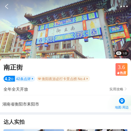


1/0
南正街
3.6
热度

4.2
42
条点评
衡阳夜游必打卡景点榜 No.4
分


全年全天开放
实用攻略

湖南省衡阳市耒阳市
地图·周边
达人实拍