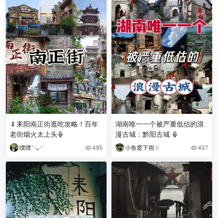
🍢耒阳南正街逛吃攻略！百年
湖南唯一一个被严重低估的浪
老街烟火太上头🏮
漫古城：黔阳古城 🏮
噗噗´･ᴗ･`
495
小鱼爱下雨☃
437

