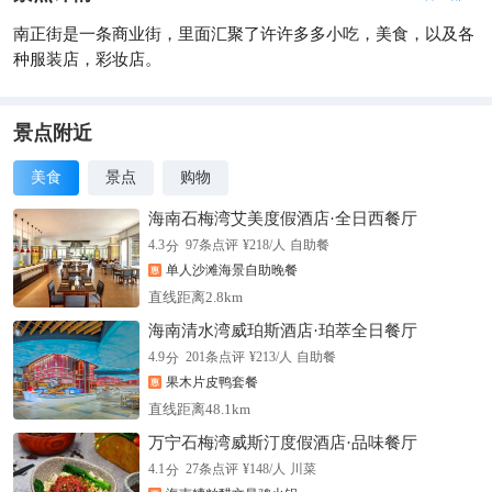
南正街是一条商业街，里面汇聚了许许多多小吃，美食，以及各
种服装店，彩妆店。
景点附近
美食
景点
购物
海南石梅湾艾美度假酒店·全日西餐厅
分
4.3
97
条点评
¥
218
/人
自助餐
单人沙滩海景自助晚餐
直线距离2.8km
海南清水湾威珀斯酒店·珀萃全日餐厅
分
4.9
201
条点评
¥
213
/人
自助餐
果木片皮鸭套餐
直线距离48.1km
万宁石梅湾威斯汀度假酒店·品味餐厅
分
4.1
27
条点评
¥
148
/人
川菜