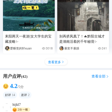
耒阳两天一夜游|女大学生的宝
别再挤凤凰了！🔥黔阳古城才
藏攻略✨
是湖南活着的千年秘境✨
爱睡觉的轩xuan
3018
暴富不暴躁
241


查看更多

用户点评
查看全部
(
42
)

4.2
/5分
来耒阳朋友们，一定要去南正
街打卡，南正街是耒阳历史最
好评
14
差评
2
悠久，最热闹的一条古街，那
群杰宝贝
1528

里的小吃应有尽有，真的
hijkl7
2分
一般