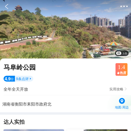


1/0
马阜岭公园
1.4
热度

4.9
9
条点评
分

全年全天开放
实用攻略

湖南省衡阳市耒阳市政府北
地图·周边
达人实拍