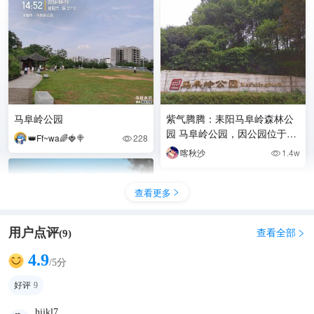
马阜岭公园
紫气腾腾：耒阳马阜岭森林公
园 马阜岭公园，因公园位于马
👑Ff~wa🌈🍓🍭
228

阜岭而得名（耒阳市政府后
喀秋沙
1.4w

山），是由马阜岭群山中
查看更多

用户点评
｜耒阳本地游｜主题公园｜马
查看全部
(
9
)

阜岭
4.9
/5分
行则致远
7977

好评
9
hijkl7