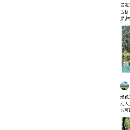
景观
古桥
景密
。
景色
期人
方可