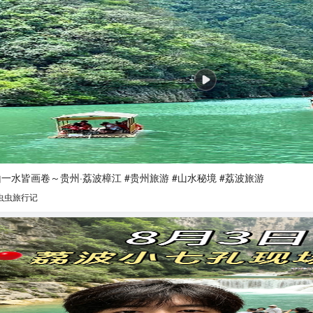
一水皆画卷～贵州·荔波樟江 #贵州旅游 #山水秘境 #荔波旅游
虫虫旅行记