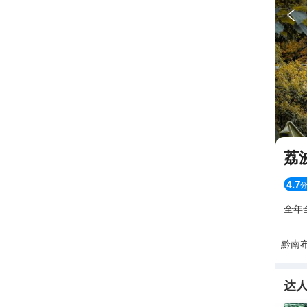

荔
4.7
全年
黔南
达