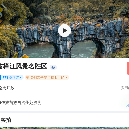
波樟江风景名胜区
5
A
771
条点评
贵州亲子景点榜 No.15
分


全天开放
实用
布依族苗族自治州荔波县
人实拍