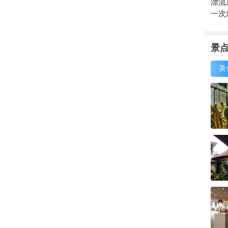
漂流
一次
景
美