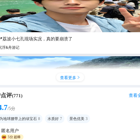
3📍荔波小七孔现场实况，真的要崩溃了
沉浮&舟游记
查看更多

户点评
查看
(
771
)
4.7
/5分
为地球腰带上的绿宝石
8
水质好
7
景色优美
3
匿名用户
山一水皆画卷～贵州·荔波樟江
5分
超棒