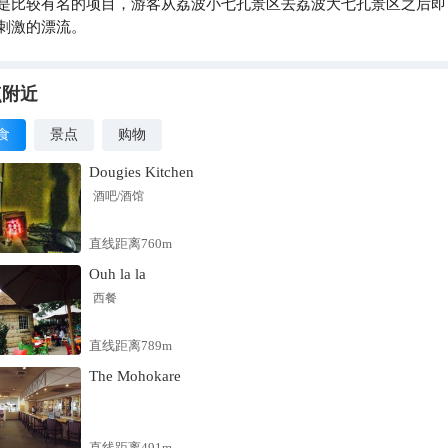
是比较有名的项目，游客从荔波小七孔景区去荔波大七孔景区之后即
刺激的漂流。
点附近
食
景点
购物
Dougies Kitchen
酒吧/酒馆
直线距离760m
Ouh la la
西餐
直线距离789m
The Mohokare
直线距离491m