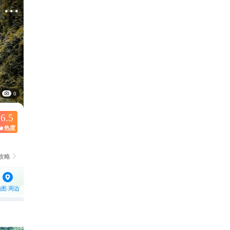

0
6.5
热度

攻略

地图·周边