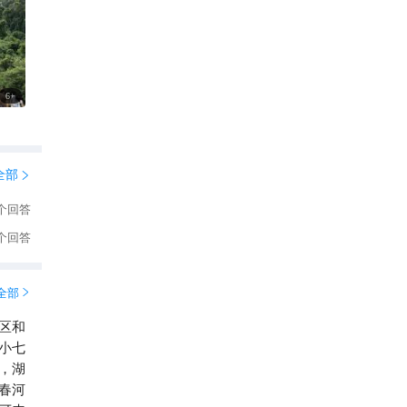
6
+
全部

个回答
个回答
全部

区和
小七
，湖
春河