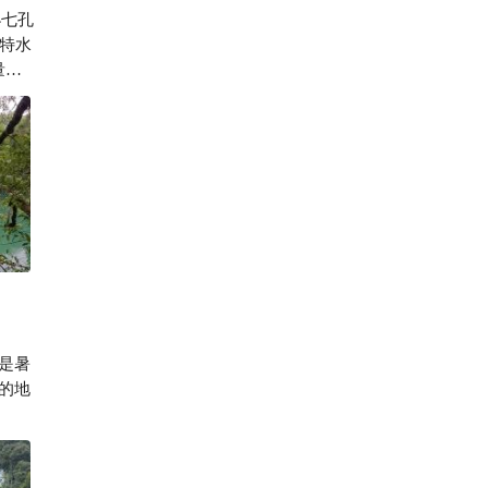
小七孔
773

特水
量高
是暑
的地