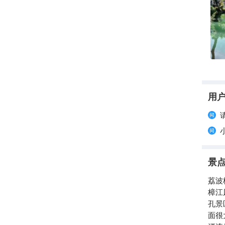
用
景
荔波
樟江
孔景
面很