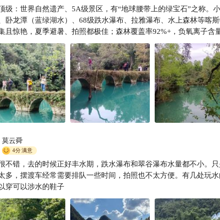
顶级：世界自然遗产、5A级景区，有“地球腰带上的绿宝石”之称。
一路游天下
、卧龙潭（蓝绿湖水）、68级跌水瀑布、拉雅瀑布、水上森林等喀斯
集且惊艳，夏季避暑、拍照都极佳；森林覆盖率92%+，负氧离子含
莫云舜
4分
满意
很不错，去的时候正好丰水期，跌水瀑布和翠谷瀑布水量都不小。只
太多，摆渡车经常需要排队一些时间，拍照也不太方便。有几处玩水
以穿可以涉水的鞋子