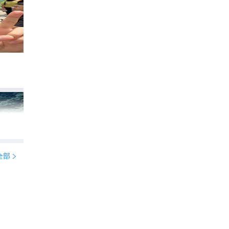
8月穷游去哪？这8️⃣个地方凉爽又省钱
2359
山野皆温柔

全部
