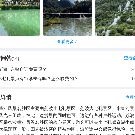
查看更多

户问答
查看
(
16
)
请问山东警官证免票吗？
3
小七孔景点有行李寄存吗？怎么收费的？
1
点详情
查看
樟江风景名胜区主要由荔波小七孔景区、荔波大七孔景区、水春河景
风光带组成，在此一边赏景的同时也可一边进行各种户外运动。荔波
区是荔波樟江风景名胜区的核心景区，游客可以去小七孔鸳鸯湖坐船
大像迷宫一般，四周被浓密的植被包围，游览途中会感觉很惊险。水