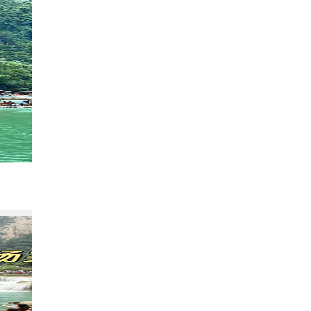
贵州已回，8-9月真的不太建议去，说些大实
809
棉花糖爱旅游✈️
