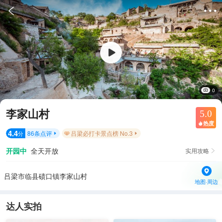


0
李家山村
5.0
热度

4.4
86
条点评
吕梁必打卡景点榜 No.3
分


开园中
全天开放
实用攻略

吕梁市临县碛口镇李家山村
地图·周边
达人实拍