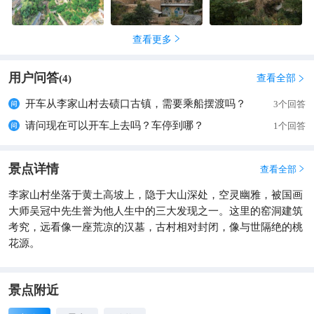
查看更多

用户问答
查看全部
(
4
)

开车从李家山村去碛口古镇，需要乘船摆渡吗？
3个回答
请问现在可以开车上去吗？车停到哪？
1个回答
景点详情
查看全部

李家山村坐落于黄土高坡上，隐于大山深处，空灵幽雅，被国画
大师吴冠中先生誉为他人生中的三大发现之一。这里的窑洞建筑
考究，远看像一座荒凉的汉墓，古村相对封闭，像与世隔绝的桃
花源。
景点附近