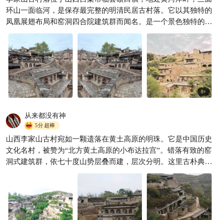
带娃好去处！李家山村亲子打
环山一面临河，是保存最完整的明清民居古村落。它以其独特的
卡攻略GETඃ
凤凰展翅布局和窑洞四合院建筑群而闻名。是一个景色独特的小
蘑菇蘑菇就是我
254

众景点，值得深度探索。
8
+
从来都没有神
5分
超棒
山西李家山古村宛如一颗遗落在黄土高原的明珠。它是中国历史
文化名村，被赞为“北方黄土高原的小布达拉宫”。错落有致的窑
洞式建筑群，依七十度山势层叠而建，层次分明。这里古朴典
雅，像与世隔绝的“桃花源”，是采风创作的佳地，还带动了乡村
旅游发展。