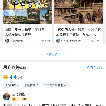
山陕千年黄土秘境｜零门票！
190%的人都不知道！黄河边这
人少好拍还免费🆓
座免费千年古镇，后劲太大了
😭
小栗旅行记
570
个个的北漂生活
2268


查看更多

用户点评
查看全部
(
86
)

4.4
/5分
值得推荐
4
景色优美
2
中国优秀景观村落
2
会飞的鱼zzt
5分
超棒
李家山古村落位于山西吕梁市临县碛口镇，地处黄河岸畔，三面