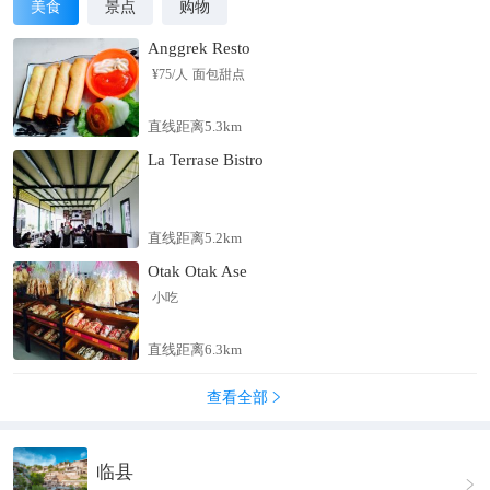
美食
景点
购物
Anggrek Resto
¥
75
/人
面包甜点
直线距离5.3km
La Terrase Bistro
直线距离5.2km
Otak Otak Ase
小吃
直线距离6.3km
查看全部

临县
