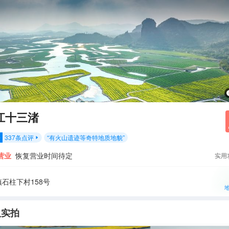
江十三渚
337
条点评
“
有火山遗迹等奇特地质地貌
”
分

营业
恢复营业时间待定
实用
石柱下村158号
人实拍