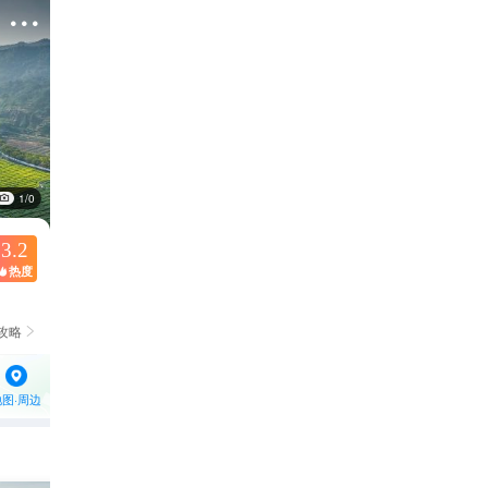

1/0
3.2
热度

攻略

地图·周边