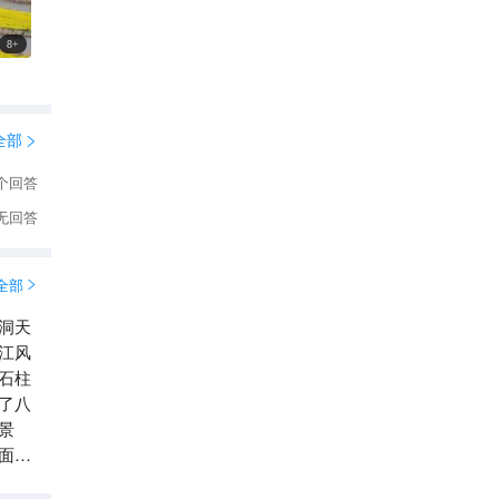
8
+
全部

个回答
无回答
全部

洞天
江风
石柱
了八
景
面积
渚。