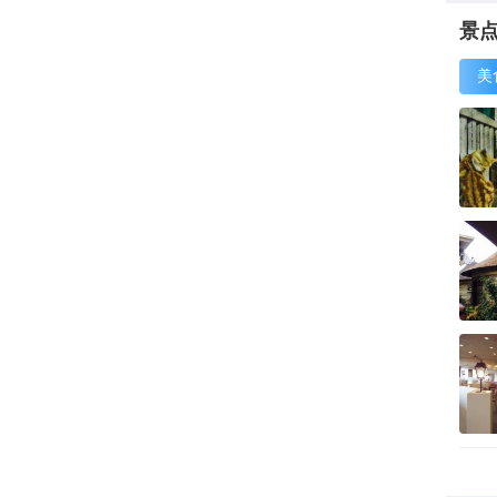
桃江
有“
景
收眼
美
天然
里也
割包
取之
天祥
在这
中”