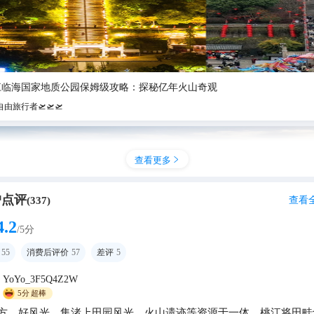
江临海国家地质公园保姆级攻略：探秘亿年火山奇观
自由旅行者🛫🛫🛫
查看更多

户点评
查看
(
337
)
4.2
/5分
55
消费后评价
57
差评
5
YoYo_3F5Q4Z2W
5分
超棒
句话亮点：江水环绕十三座绿洲，春日油菜花海、秋日金色稻田，搭配火
方，好风光。集渚上田园风光、火山遗迹等资源于一体。桃江将田畦