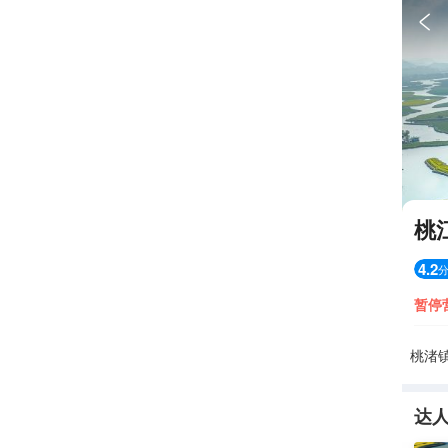

桃
4.2
暂停
桃渚镇
达