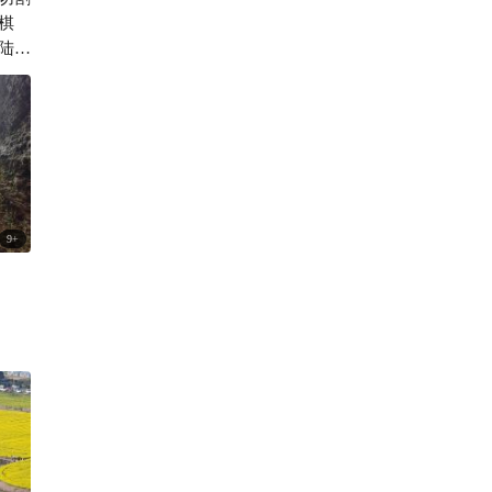
棋
575

陆、
港如
9
+