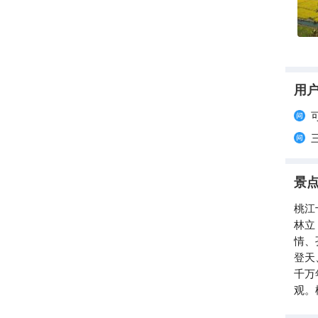
用
景
桃江
林立
情、
登天
千万
观。
逾亩