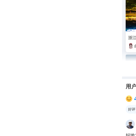
浙
用
好评
一
好地