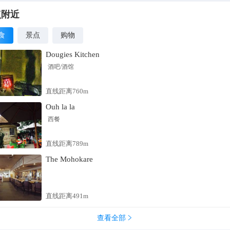
十三渚水碧田绿，赤山黛影，渚上风光随季节农作物更替呈五彩变换
中国美的田园风光”之美誉。十三渚水中有陆、陆中有水，从石柱峰望
点附近
底，火山体峰峦聚萃，山势逶迤，山下河港如练，田畦凝碧，构成一
食
景点
购物
图画。桃江十三渚：何为桃江十三渚，渚上原来种植了许多桃树，所
自然称为桃渚了。江是江河的意思，渚，是“水中陆地”的意思，将田
Dougies Kitchen
围成一片片大小不一，形状各异的渚，大的有80多亩，小的仅半亩，
酒吧/酒馆
为桃江十三渚。十三渚入口处为什么会有一尊塑像呢？这位是南宋诗
，因为之前文天祥当年落难，从海路经过桃渚，看到桃渚的奇山秀水
直线距离760m
边留下了一首诗：“海山仙子国，邂逅寄孤蓬”。“万象画图里，千岩玉
Ouh la la
。所以这边会有他的塑像。
西餐
直线距离789m
The Mohokare
直线距离491m
查看全部
