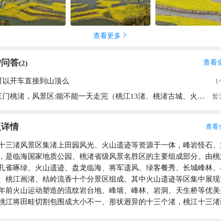
查看更多

户问答
查看
(
2
)
可以开车直接到山顶么
1
三门桃渚，风景区:能不能一天走完（桃江13渚、桃渚古城、火山）
暂
点详情
查看
十三渚风景区集渚上田园风光、火山遗迹等资源于一体，峰岩怪石、
，是临海国家地质公园、桃渚省级风景名胜区的主要组成部分。由桃
孔雀啄绿、火山遗迹、盘龙临海、将军遗风、绿客餐秀、长城峰林、
、桃江画渚、桔岭流香十个分景区组成。其中火山遗迹等区集中展现
年前火山运动塑造的流纹岩台地、峰墙、峰林、岩洞、天生桥等优美
桃江将田畦切割包围成大小不一、形状迥异的十三个渚，桃江十三渚
，江渚星罗棋布，是典型的湿地景观。渚上原植有大量桃树，故称桃