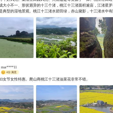
片。
成大小不一、形状迥异的十三个渚，桃江十三渚面积逾亩，江渚星罗
JTL心想事成
是典型的湿地景观。桃江十三渚水碧田绿，赤山黛影，十三渚水中有
有水，从石柱峰望之尽收眼底，火山体峰峦聚萃，山势逶迤，山下河
田畦凝碧，构成一幅绝美的天然图画。
mar****11
4分
满意
妇女节女性特惠。爬山商桃江十三渚油菜花非常不错。