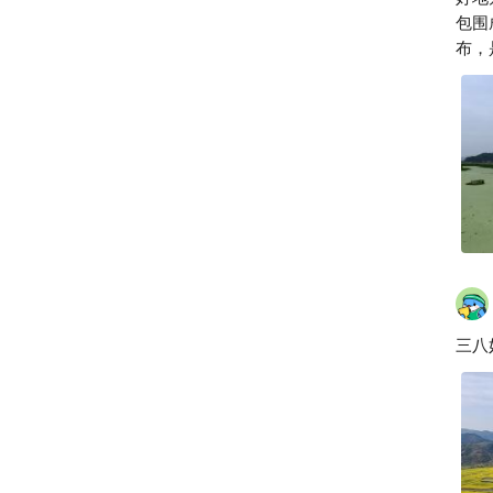
出
包围
布，
陆中
练，
三八