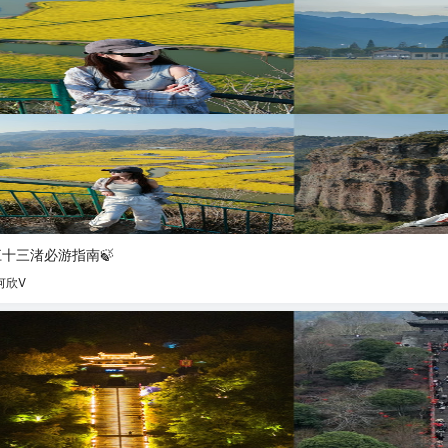
十三渚必游指南🍃
何欣V