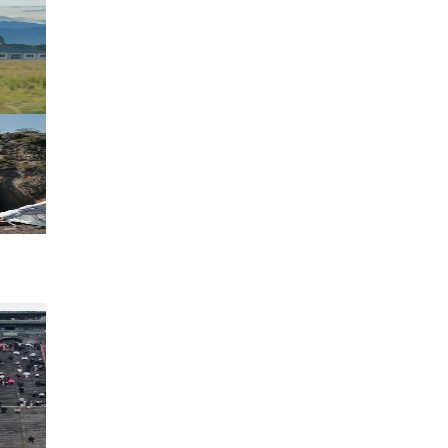
如果有一天你累了，就出去走走，走进大自
一下心情#
189

￡ヽ榮光終入土