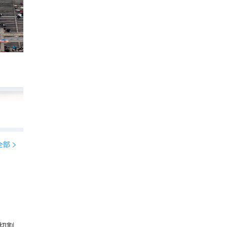
台州白岩山
196

辉 太 郎
全部

山峰林，一步一景，治愈又
切割