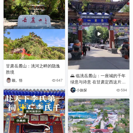
甘肃岳麓山：洮河之畔的隐逸
胜境
🌄 临洮岳麓山：一座城的千年
颖。悟
647

绿意与诗意 在甘肃定西这片黄
土地上，临洮县城如一颗明珠
小旅探
594

般依偎在洮河畔。