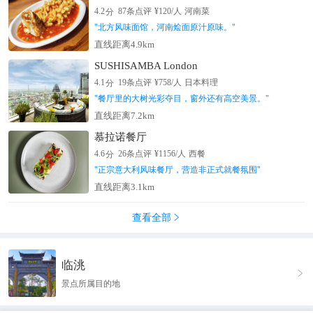
分
4.2
87
条点评
¥
120
/人
河南菜
"
北方风味面馆，河南烩面原汁原味。
"
直线距离4.9km
SUSHISAMBA London
分
4.1
19
条点评
¥
758
/人
日本料理
"
餐厅里的大树光彩夺目，窗外还有高空美景。
"
直线距离7.2km
慕拉诺餐厅
分
4.6
26
条点评
¥
1156
/人
西餐
"
正宗意大利风味餐厅，营造非正式就餐氛围
"
直线距离3.1km
查看全部

临洮

景点所属目的地