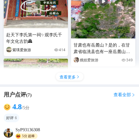
赴天下李氏第一祠✨观李氏千
年文化古韵🏯
甘肃也有岳麓山？是的，在甘
紫瑛爱旅游
414

肃省临洮县也有一座岳麓山，
山腰有一座起源于明代的超然
娥姐爱旅游
349

书院，书院有一座塔唤名
查看更多

用户点评
查看全部
(
7
)

4.8
/5分
好评
6
SyP93136308
5分
超棒