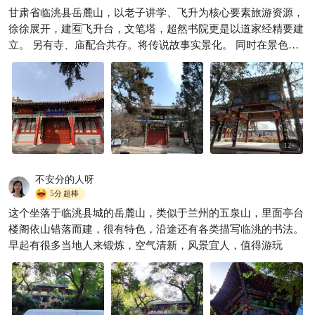
中国紫斑原野牡丹的故乡——
甘肃省临洮县岳麓山，以老子讲学、飞升为核心要素旅游资源，
临洮曹家坪。#旅游网络打卡点
徐徐展开，建🈶飞升台，文笔塔，超然书院更是以道家经精要建
#我镜头下的绝美牡丹花 #兰泉
兰泉根子
209

根子
立。 另有寺、庙配合共存。将传说故事实景化。 同时在景色宜
人且优美的大前提下，加持中国楹联文化公园内涵，配置陇右革
命纪念馆的红色印记，使🉐岳麓山更加魅力无限！ 传统文化的汇
集地！ 修身养性的好去处！ 提神醒脑的好平台！ 爱国教育精神
的领悟园！
12
+
不安分的人呀
5分
超棒
这个坐落于临洮县城的岳麓山，类似于兰州的五泉山，里面亭台
楼阁依山错落而建，很有特色，沿途还有各类描写临洮的书法。
早起有很多当地人来锻炼，空气清新，风景宜人，值得游玩