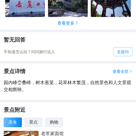
6
+
查看更多

暂无回答
不知道怎么玩？问问旅行达人
去提问
景点详情
查看全部

园内峰峦叠嶂，树木葱茏，花草林木繁茂，自然景色和人文景观
交相辉映。
景点附近
美食
景点
购物
老常家面馆