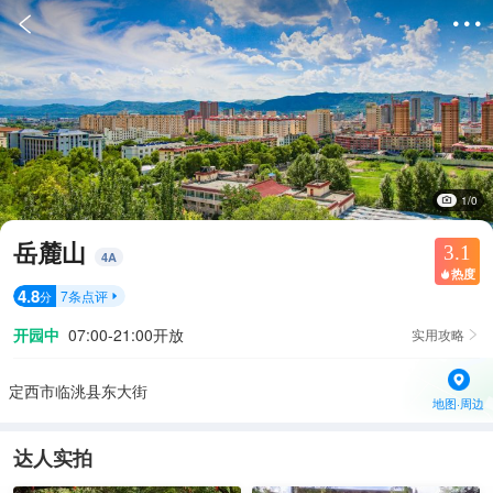


1/0
岳麓山
3.1
4
A
热度

4.8
7
条点评
分

开园中
07:00-21:00开放
实用攻略

定西市临洮县东大街
地图·周边
达人实拍