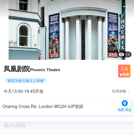


1/0
凤凰剧院
3.6
Phoenix Theatre
热度

“
剧院为新古典主义风格
”
今天13:00-19:45开放
实用攻略

Charing Cross Rd, London WC2H 0JP英国
地图·周边
达人实拍