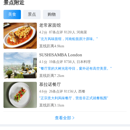
景点附近
美食
景点
购物
老常家面馆
分
4.2
87
条点评
¥
120
/人
河南菜
"
北方风味面馆，河南烩面原汁原味。
"
直线距离4.9km
SUSHISAMBA London
分
4.1
19
条点评
¥
758
/人
日本料理
"
餐厅里的大树光彩夺目，窗外还有高空美景。
"
直线距离7.2km
慕拉诺餐厅
分
4.6
26
条点评
¥
1156
/人
西餐
"
正宗意大利风味餐厅，营造非正式就餐氛围
"
直线距离3.1km
查看全部
