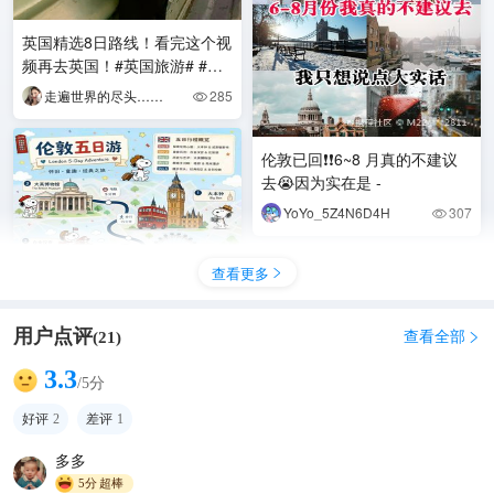
英国精选8日路线！看完这个视
频再去英国！#英国旅游# #定
制
走遍世界的尽头……
285

伦敦已回❗❗6~8 月真的不建议
去😭因为实在是 -
YoYo_5Z4N6D4H
307

查看更多

用户点评
查看全部
(
21
)

3.3
/5分
伦敦文艺小众慢游 5 天 6 晚
好评
2
差评
1
贪钱又爱玩的香儿
989

多多
5分
超棒