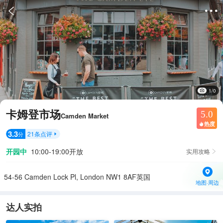


1/0
卡姆登市场
5.0
Camden Market
热度

3.3
21
条点评
分

开园中
10:00-19:00开放
实用攻略

54-56 Camden Lock Pl, London NW1 8AF英国
地图·周边
达人实拍