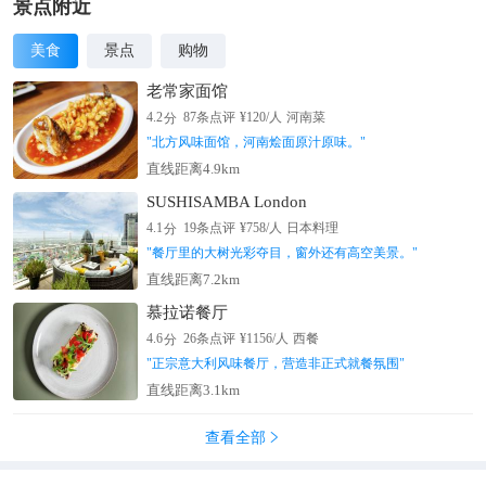
景点附近
美食
景点
购物
老常家面馆
分
4.2
87
条点评
¥
120
/人
河南菜
"
北方风味面馆，河南烩面原汁原味。
"
直线距离4.9km
SUSHISAMBA London
分
4.1
19
条点评
¥
758
/人
日本料理
"
餐厅里的大树光彩夺目，窗外还有高空美景。
"
直线距离7.2km
慕拉诺餐厅
分
4.6
26
条点评
¥
1156
/人
西餐
"
正宗意大利风味餐厅，营造非正式就餐氛围
"
直线距离3.1km
查看全部
