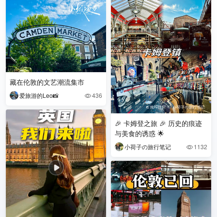
藏在伦敦的文艺潮流集市
爱旅游的Leo📸
436

🎉 卡姆登之旅 🎉 历史的痕迹
与美食的诱惑 🌟
小荷子の旅行笔记
1132
