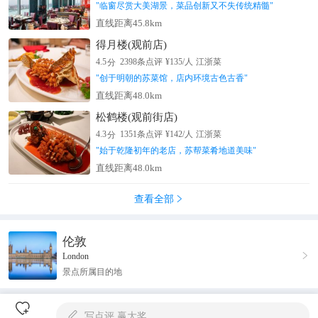
"
临窗尽赏大美湖景，菜品创新又不失传统精髓
"
直线距离45.8km
得月楼(观前店)
分
4.5
2398
条点评
¥
135
/人
江浙菜
"
创于明朝的苏菜馆，店内环境古色古香
"
直线距离48.0km
松鹤楼(观前街店)
分
4.3
1351
条点评
¥
142
/人
江浙菜
"
始于乾隆初年的老店，苏帮菜肴地道美味
"
直线距离48.0km
查看全部

伦敦

London
景点所属目的地

写点评,赢大奖
