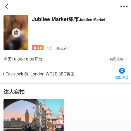


Jubilee Market集市
Jubilee Market
3.8
3
分
5
条点评


今天10:30-18:00开放
实用攻略

1 Tavistock St, London WC2E 8BD英国
地图·周边
达人实拍