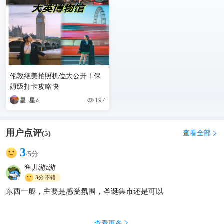
伦敦绝美拍照机位大公开！保
姆级打卡攻略快
星_星⭐️
197

用户点评
查看全部
(
5
)

3
/5分
鱼儿游a游
3分
不错
东西一般，主要是感受氛围，圣诞集市还是可以
查看更多
