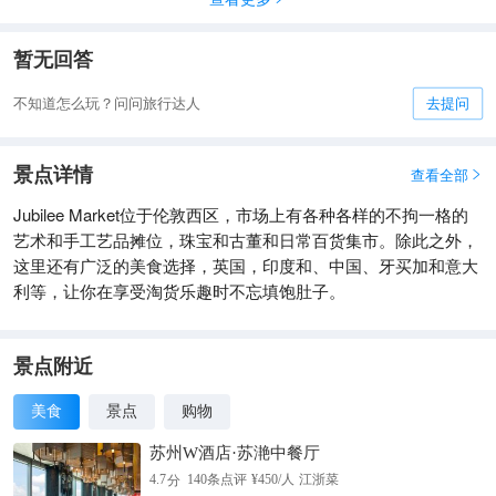
暂无回答
不知道怎么玩？问问旅行达人
去提问
景点详情
查看全部

Jubilee Market位于伦敦西区，市场上有各种各样的不拘一格的
艺术和手工艺品摊位，珠宝和古董和日常百货集市。除此之外，
这里还有广泛的美食选择，英国，印度和、中国、牙买加和意大
利等，让你在享受淘货乐趣时不忘填饱肚子。
景点附近
美食
景点
购物
苏州W酒店·苏滟中餐厅
分
4.7
140
条点评
¥
450
/人
江浙菜