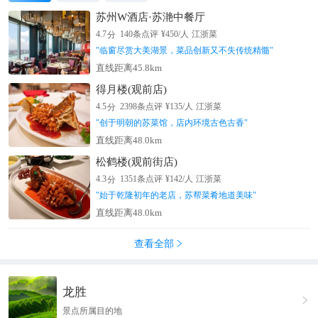
苏州W酒店·苏滟中餐厅
分
4.7
140
条点评
¥
450
/人
江浙菜
"
临窗尽赏大美湖景，菜品创新又不失传统精髓
"
直线距离45.8km
得月楼(观前店)
分
4.5
2398
条点评
¥
135
/人
江浙菜
"
创于明朝的苏菜馆，店内环境古色古香
"
直线距离48.0km
松鹤楼(观前街店)
分
4.3
1351
条点评
¥
142
/人
江浙菜
"
始于乾隆初年的老店，苏帮菜肴地道美味
"
直线距离48.0km
查看全部

龙胜

景点所属目的地