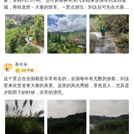
寨，车程约2.5小时。也可从桂林琴潭汽车站乘坐快车到龙胜县
城，再转龙胜－大寨的班车。 • 景点游玩：到达后可先在大寨村
的农家菜馆品尝竹筒鸡、酸汤禾花鱼等特色美食。下午可以选择
乘坐缆车登上金坑大寨梯田的制高点，欣赏层层叠叠的梯田美
景，建议选择下午2 - 4点乘坐，避开旅行团高峰，同时光线柔和
适合拍摄。若体力充沛，还可租电动车沿梯田环线骑行，感受原
生态的农耕生活。有兴趣的话可以前往黄洛瑶寨，观赏长发梳妆
表演，参观中国长发科技馆，了解红瑶蓄发习俗。
吾兮永
3分
不错
这个景点在全国都是非常有名的，全国每年有无数的游客，到这
里来欣赏龙脊大寨的美景。这里的风光秀丽，景色宜人，尤其是
夕阳西下的时候，非常的漂亮。