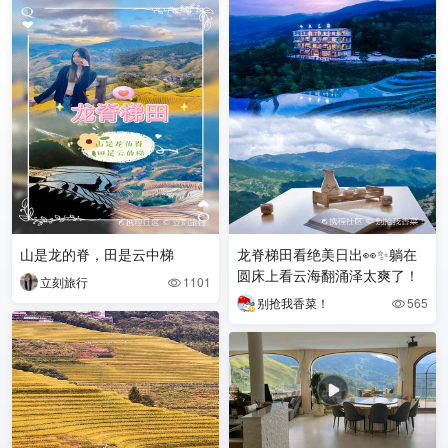
山是龙的脊，田是云中梯
龙脊梯田看绝美日出👀✨躺在
圆床上看云海翻涌泽太爽了！
立刻旅行
1101

别抢我香菜！
565
