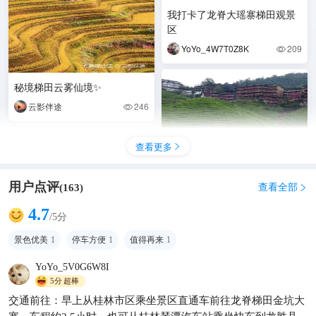
我打卡了龙脊大瑶寨梯田观景
区
YoYo_4W7T0Z8K
209

秘境梯田云雾仙境✨
云影伴途
246

查看更多

用户点评
查看全部
(
163
)

4.7
/5分
景色优美
1
停车方便
1
值得再来
1
这样的少数民族婚礼，你们见
过吗？ 世界的瑶族在中国，中
YoYo_5V0G6W8I
国的瑶族在广西。 每年农历六
5分
超棒
纵情山水之间
1569

月六的“晒衣节”是
交通前往：早上从桂林市区乘坐景区直通车前往龙脊梯田金坑大