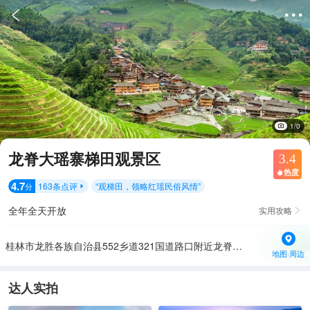


1/0
龙脊大瑶寨梯田观景区
3.4
热度

4.7
163
条点评
“
观梯田，领略红瑶民俗风情
”
分

全年全天开放
实用攻略

桂林市龙胜各族自治县552乡道321国道路口附近龙脊梯田风景名胜区内
地图·周边
达人实拍