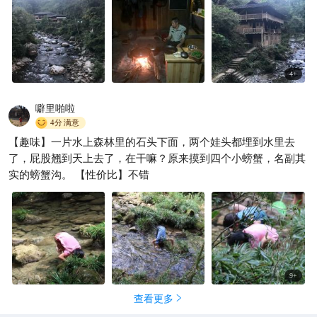
路刚走进去的时候，沿途有几家客栈、农家菜餐厅的，感觉没有
什么特别，还有一条旧得老掉牙的风雨桥，还是年久失修、残旧
不堪的样子，但是桥下的溪水哗啦啦地流淌着，使我们有一种好
奇心要去找找源头。 我们沿着溪边的小山路一直往里走，走走停
停拍拍照，溪水特别急，哗啦啦的声音越来越大，偶然可以见到
4
+
有村民开着摩托车经过，知道里面应该是有人住的，后来才听
说，里面有一个矮岭瑶寨，那里只有12户人家，属于一个小村
噼里啪啦
子，所谓的螃蟹沟我也不知道具体是指哪一条沟，除了这一条流
4分
满意
水很急的溪以外，我也没有见到其他另外的水沟了，也许螃蟹沟
【趣味】一片水上森林里的石头下面，两个娃头都埋到水里去
就是指这里吧。我们终于来到了矮岭瑶寨口，刚好有一个村民开
了，屁股翘到天上去了，在干嘛？原来摸到四个小螃蟹，名副其
着摩托车出来，我们赶紧把他拦住了，本来是想要出钱让他搭我
实的螃蟹沟。 【性价比】不错
们进去参观的，听说里面有瀑布，但是天色太晚了，他劝我们第
二天再去，然后说我们在那里的餐厅吃完饭再走。这一顿饭很好
吃，因为鸡、鸭都是放养的，鸭子吃起来一点也不臊，非常好
吃，还是柴火烧的饭菜，特别香。
9
+
查看更多
