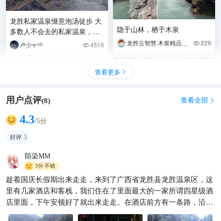
龙胜私家温泉惬意泡汤徒步 大
隐于山林，栖于木泉
多数人不会去的私家温泉，风
景更独特，负氧离子妥妥的让
龙胜云智慧·木泉精品养生酒店
229

卢少ᯤ⁵ᴳ
4516

你吸个够，原始的小桥
查看更多

用户点评
查看全部
(
8
)

4.3
/5分
好评
3
陌染MM
3分
不错
趁着国庆长假期出来走走，来到了广西省龙胜县龙胜温泉区，这
谁懂啊？桂林冬日顶流 华南第
里有几家酒店和客栈，我们住在了里面最大的一家所谓四星级酒
一泉+森林氧吧
店里面，下午安顿好了就出来走走。在酒店前方有一条路，沿着
行行摄摄📸
1853

路往里走原来是另外一番景象，简直就是一个世外桃园。从这条