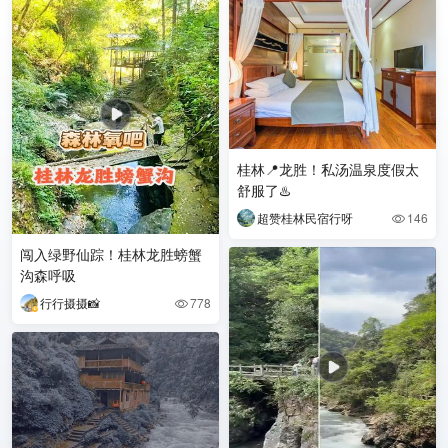
桂林📍龙胜！私汤温泉度假太
舒服了♨️
超赞桂林民宿行呀
146

闯入绿野仙踪！桂林龙胜螃蟹
沟森呼吸
行行摄摄📸
778
