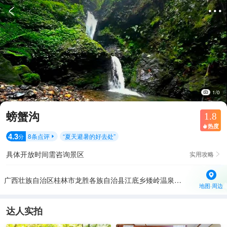


1/0
螃蟹沟
1.8
热度

4.3
8
条点评
“
夏天避暑的好去处
”
分

具体开放时间需咨询景区
实用攻略

广西壮族自治区桂林市龙胜各族自治县江底乡矮岭温泉景区内
地图·周边
达人实拍