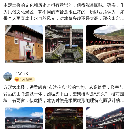
2026永定土楼完整攻略｜走进
永定土楼的文化和历史是很有意思的，值得观赏回味。确实，作
世界遗产，看神奇圆形民居
为民俗文化景区，有不同的声音是很正常的，所以西瓜认为，如
予禹以希
172
果个人更喜欢山水自然风光，对建筑兴趣不是太高，那么永定土

楼不一样非要去。但如果真的很喜欢建筑历史文化等，永定土楼
还是值得一看的。
5
+
F-WenXi
5分
超棒
方形大土楼，远看颇有"布达拉宫"般的气势。从高处看，楼宇与
背后的山脊连城一体，如猛虎下山，奎聚楼即是“虎头”，楼前围
墙上有两窗，似虎眼，建筑时便是根据虎形地理特点而设计的。
设计人是翰林学士巫宜福，他与楼主林奎扬是结拜兄弟