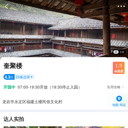


1/0
奎聚楼
1.9
热度

4.3
23
条点评
分

开园中
07:00-19:30开放（19:30停止入园）
实用攻略

龙岩市永定区福建土楼民俗文化村
地图·周边
达人实拍