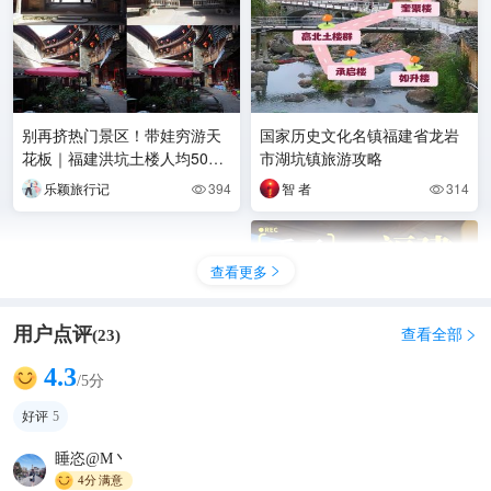
别再挤热门景区！带娃穷游天
国家历史文化名镇福建省龙岩
花板｜福建洪坑土楼人均500
市湖坑镇旅游攻略
玩转文
乐颖旅行记
394
智 者
314


查看更多

用户点评
查看全部
(
23
)

4.3
/5分
好评
5
睡恣@M丶
4分
满意