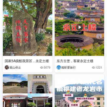
国家5A级酷我景区，永定土楼
东方古堡，客家永定土楼
观山仰止
3079
糯昕爱旅行
1221

