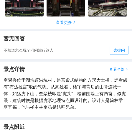
查看更多

暂无回答
不知道怎么玩？问问旅行达人
去提问
景点详情
查看全部

奎聚楼位于湖坑镇洪坑村，是宫殿式结构的方形大土楼，远看颇
有"布达拉宫"般的气势。从高处看，楼宇与背后的山脊连城一
体，如猛虎下山，奎聚楼即是“虎头”，楼前围墙上有两窗，似虎
眼，建筑时便是根据虎形地理特点而设计的。设计人是翰林学士
巫宜福，他与楼主林奎扬是结拜兄弟。
景点附近