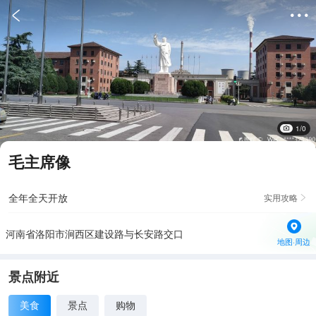


1/0
毛主席像
全年全天开放
实用攻略

河南省洛阳市涧西区建设路与长安路交口
地图·周边
景点附近
美食
景点
购物