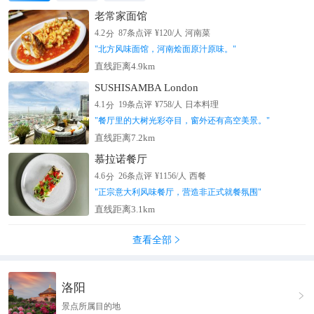
老常家面馆
分
4.2
87
条点评
¥
120
/人
河南菜
"
北方风味面馆，河南烩面原汁原味。
"
直线距离4.9km
SUSHISAMBA London
分
4.1
19
条点评
¥
758
/人
日本料理
"
餐厅里的大树光彩夺目，窗外还有高空美景。
"
直线距离7.2km
慕拉诺餐厅
分
4.6
26
条点评
¥
1156
/人
西餐
"
正宗意大利风味餐厅，营造非正式就餐氛围
"
直线距离3.1km
查看全部

洛阳

景点所属目的地