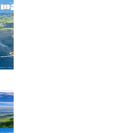
被庐山的夏天狠狠治愈了，23°C根本不想离开
228
爱旅行的晓鹤
