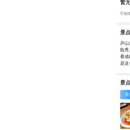
暂
不知
景
庐山
险秀
看成
是这
景
美