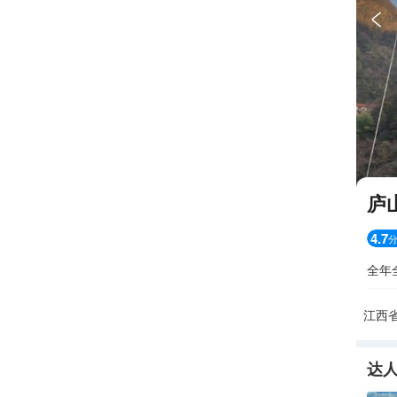

庐
4.7
全年
江西省
达