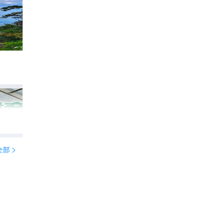
不坐景区大巴版｜庐山西线中线一日徒步
4486
strollwith

全部
