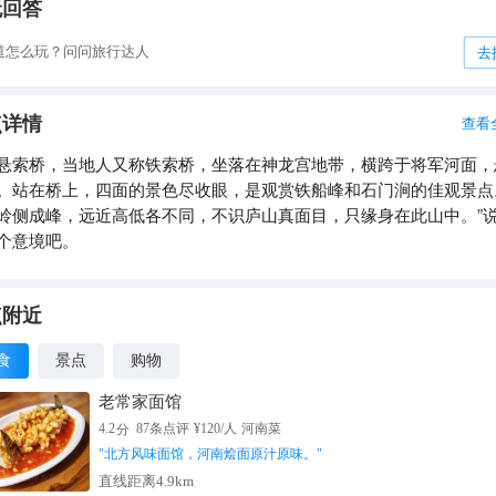
无回答
道怎么玩？问问旅行达人
去
点详情
查看
悬索桥，当地人又称铁索桥，坐落在神龙宫地带，横跨于将军河面，
。站在桥上，四面的景色尽收眼，是观赏铁船峰和石门涧的佳观景点
岭侧成峰，远近高低各不同，不识庐山真面目，只缘身在此山中。”
个意境吧。
点附近
食
景点
购物
老常家面馆
分
4.2
87
条点评
¥
120
/人
河南菜
"
北方风味面馆，河南烩面原汁原味。
"
直线距离4.9km