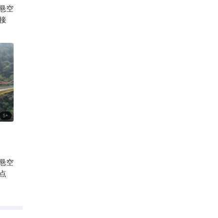
悬空
170

接
5
+
悬空
点