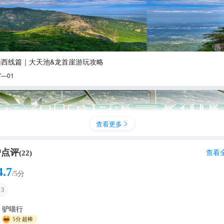
山西线篇｜大天池&龙首崖游玩攻略
Y—01
查看更多

户点评
查看
(
22
)
4.7
/5分
3
驴喵行
避暑仙境攻略🌟
5分
超棒