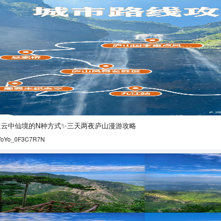
逅云中仙境的N种方式✨三天两夜庐山漫游攻略
YoYo_0F3C7R7N