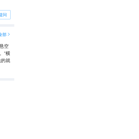
提问
全部

悬空
。“横
说的就
庐山风景名胜区
5A
8.6
分

4.5
2.1万
条点评
清凉漂流
2026全球50玩水避暑景点
直线距离10.3km