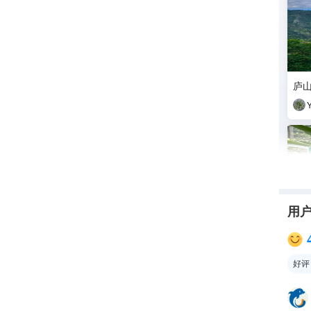
庐
用
好评
庐山