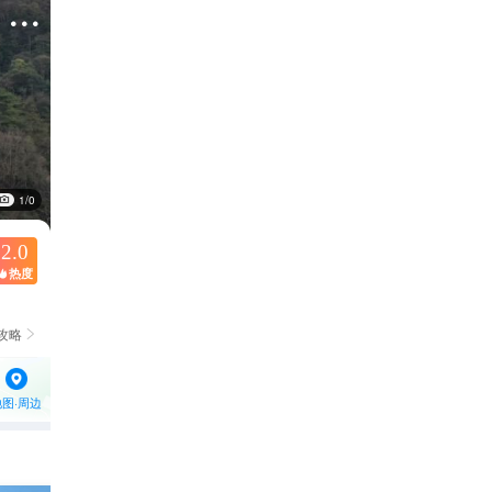

1/0
2.0
热度

攻略

地图·周边