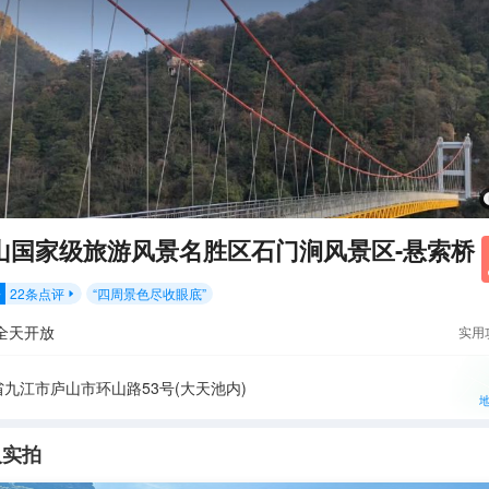
山国家级旅游风景名胜区石门涧风景区-悬索桥
22
条点评
“
四周景色尽收眼底
”
分

全天开放
实用
九江市庐山市环山路53号(大天池内)
人实拍