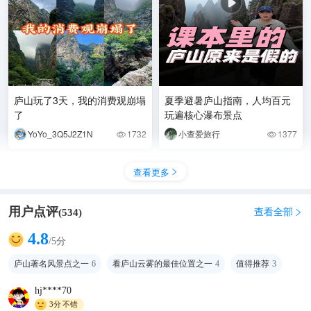
庐山玩了3天，我的消费观崩塌
夏季避暑庐山指南，人均百元
了
玩遍核心瀑布景点
YoYo_3Q5J2Z1N
1732
小查爱旅行
1377


查看更多

用户点评
查看全部
(
534
)

4.8
/5分
庐山著名风景点之一
6
看庐山云雾的最佳位置之一
4
值得推荐
3
hj****70
3分
不错