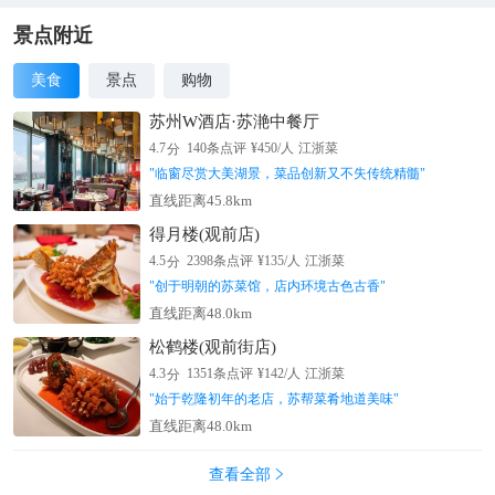
悬崖边上的好运石，很多游客会用手触摸它。沿着修筑在绝壁悬
崖的石阶来游览锦绣谷，惊险之余又有如画的风景。你会看到一
景点附近
座数十米高的孤石峰，峰巅上有人头石，这块巨石恰似一个老人
美食
景点
购物
的侧脸，面容憔悴，连眉眼、皱纹都很清晰，惟妙惟肖，巨石上
还刻着“锦绣谷”三个大字。山峰下有一个洞，叫锦绣洞。洞中可
苏州W酒店·苏滟中餐厅
容纳十多人，有石桌石凳供人休息；洞外有一股清泉，常年不断
分
4.7
140
条点评
¥
450
/人
江浙菜
地流入洞中。在锦绣谷中还有许多形态各异的怪石，有的像跳出
"
临窗尽赏大美湖景，菜品创新又不失传统精髓
"
水面的青蛙，有的像搏斗的双狮、狂奔的野马、翱翔的雄鹰，甚
直线距离45.8km
至还有的像观音对台梳妆。当然，要欣赏这些怪石，也需要你充
得月楼(观前店)
分发挥想象力。走到接近出口时，会遇到一块巨石横卧在另一巨
分
石上，构成一个洞门，叫锦绣门。门又窄又低，只能由一人俯首
4.5
2398
条点评
¥
135
/人
江浙菜
侧身而过。出谷便到了仙人洞，是观看锦绣谷的佳位置，与身在
"
创于明朝的苏菜馆，店内环境古色古香
"
谷中时又有不一样的感受。
直线距离48.0km
松鹤楼(观前街店)
分
4.3
1351
条点评
¥
142
/人
江浙菜
"
始于乾隆初年的老店，苏帮菜肴地道美味
"
直线距离48.0km
查看全部
