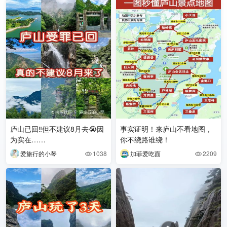
庐山已回‼️但不建议8月去😭因
事实证明！来庐山不看地图，
为实在……
你不绕路谁绕！
爱旅行的小琴
1038
加菲爱吃面
2209

