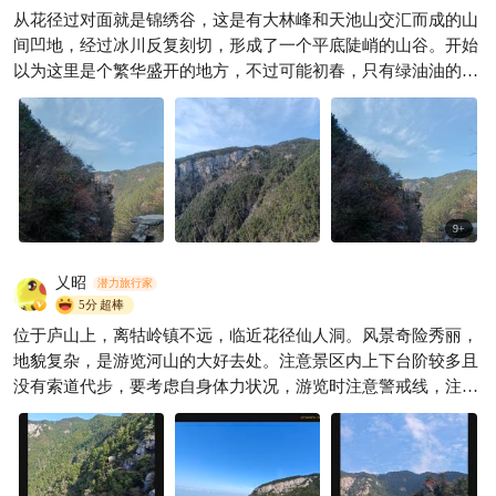
从花径过对面就是锦绣谷，这是有大林峰和天池山交汇而成的山
8.6📍庐山现场实况，真的崩溃
间凹地，经过冰川反复刻切，形成了一个平底陡峭的山谷。开始
了
以为这里是个繁华盛开的地方，不过可能初春，只有绿油油的一
杰仔旅行日记
1569

片了。天桥景点，其实两处并不相连，要找角度才能有图片的效
果啦。
9
+
乂昭
潜力旅行家
5分
超棒
位于庐山上，离牯岭镇不远，临近花径仙人洞。风景奇险秀丽，
地貌复杂，是游览河山的大好去处。注意景区内上下台阶较多且
没有索道代步，要考虑自身体力状况，游览时注意警戒线，注意
安全