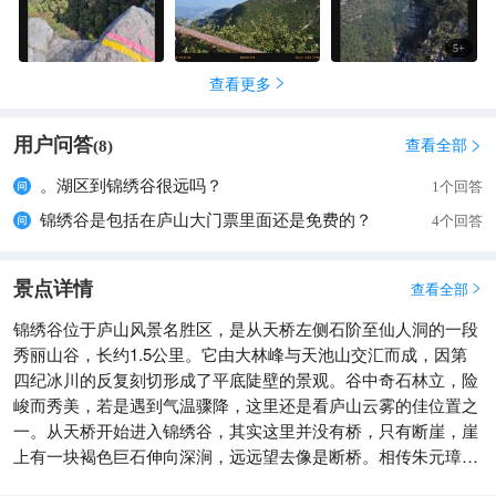
5
+
查看更多

用户问答
查看全部
(
8
)

。湖区到锦绣谷很远吗？
1个回答
锦绣谷是包括在庐山大门票里面还是免费的？
4个回答
景点详情
查看全部

锦绣谷位于庐山风景名胜区，是从天桥左侧石阶至仙人洞的一段
秀丽山谷，长约1.5公里。它由大林峰与天池山交汇而成，因第
四纪冰川的反复刻切形成了平底陡壁的景观。谷中奇石林立，险
峻而秀美，若是遇到气温骤降，这里还是看庐山云雾的佳位置之
一。从天桥开始进入锦绣谷，其实这里并没有桥，只有断崖，崖
上有一块褐色巨石伸向深涧，远远望去像是断桥。相传朱元璋曾
逃亡至此，巧遇金龙化作虹桥而绝处逢生。而不远处有一块立在