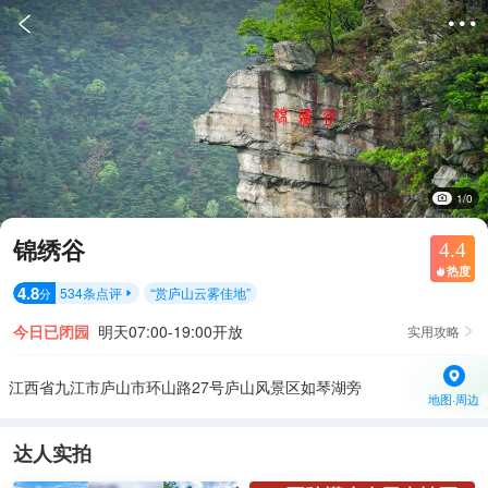


1/0
锦绣谷
4.4
热度

4.8
534
条点评
“
赏庐山云雾佳地
”
分

今日已闭园
明天07:00-19:00开放
实用攻略

江西省九江市庐山市环山路27号庐山风景区如琴湖旁
地图·周边
达人实拍