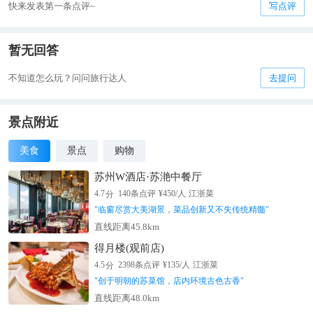
快来发表第一条点评~
写点评
暂无回答
不知道怎么玩？问问旅行达人
去提问
景点附近
美食
景点
购物
苏州W酒店·苏滟中餐厅
分
4.7
140
条点评
¥
450
/人
江浙菜
"
临窗尽赏大美湖景，菜品创新又不失传统精髓
"
直线距离45.8km
得月楼(观前店)
分
4.5
2398
条点评
¥
135
/人
江浙菜
"
创于明朝的苏菜馆，店内环境古色古香
"
直线距离48.0km