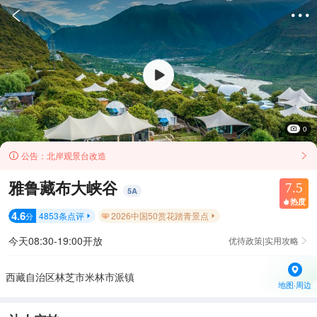


0
公告：
北岸观景台改造


雅鲁藏布大峡谷
7.5
5
A
热度

4.6
4853
条点评
2026中国50赏花踏青景点
分


今天08:30-19:00开放
优待政策|实用攻略

西藏自治区林芝市米林市派镇
地图·周边