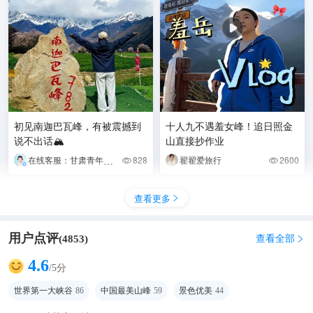
初见南迦巴瓦峰，有被震撼到
十人九不遇羞女峰！追日照金
说不出话🏔️
山直接抄作业
在线客服：甘肃青年遨游国际旅行社有限公司+刘涛
828
翟翟爱旅行
2600


查看更多

用户点评
查看全部
(
4853
)

4.6
/5分
世界第一大峡谷
86
中国最美山峰
59
景色优美
44