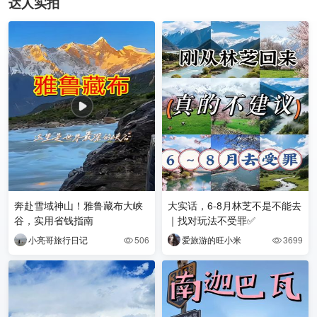
达人实拍
奔赴雪域神山！雅鲁藏布大峡
大实话，6-8月林芝不是不能去
谷，实用省钱指南
｜找对玩法不受罪✅
小亮哥旅行日记
506
爱旅游的旺小米
3699

