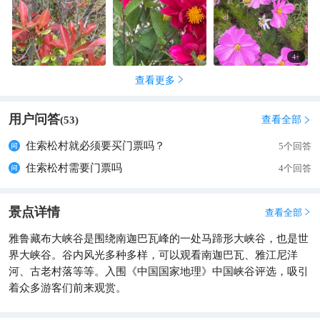
4
+
查看更多

用户问答
查看全部
(
53
)

住索松村就必须要买门票吗？
5个回答
住索松村需要门票吗
4个回答
景点详情
查看全部

雅鲁藏布大峡谷是围绕南迦巴瓦峰的一处马蹄形大峡谷，也是世
界大峡谷。谷内风光多种多样，可以观看南迦巴瓦、雅江尼洋
河、古老村落等等。入围《中国国家地理》中国峡谷评选，吸引
着众多游客们前来观赏。