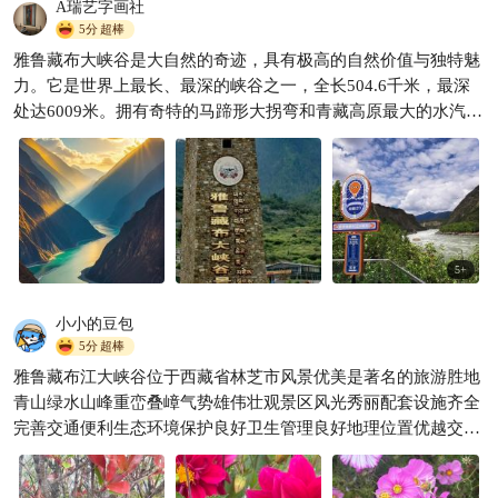
A瑞艺字画社
5分
超棒
雅鲁藏布大峡谷是大自然的奇迹，具有极高的自然价值与独特魅
2026全新开业|米林漫尘酒店🏨
力。它是世界上最长、最深的峡谷之一，全长504.6千米，最深
躺看南迦巴瓦日照金山
处达6009米￼￼￼。拥有奇特的马蹄形大拐弯和青藏高原最大的水汽通
阿涛民宿酒店体验官
651

道，造就了壮观、奇特、雄伟、秀美的自然景观。这里垂直自然
带齐全，生物多样性丰富，从热带季雨林到雪山冰原，多种景观
并存，还能观赏到南迦巴瓦峰的壮美身姿。此外，大峡谷地区生
活着多个民族，有着独特的人文风情，古老的信仰与现代的守护
在此共生。它是大自然赐予人类的珍贵礼物，也是全人类共同的
自然文化遗产。
5
+
小小的豆包
5分
超棒
雅鲁藏布江大峡谷位于西藏省林芝市风景优美是著名的旅游胜地
青山绿水山峰重峦叠嶂气势雄伟壮观景区风光秀丽配套设施齐全
完善交通便利生态环境保护良好卫生管理良好地理位置优越交通
便利推荐