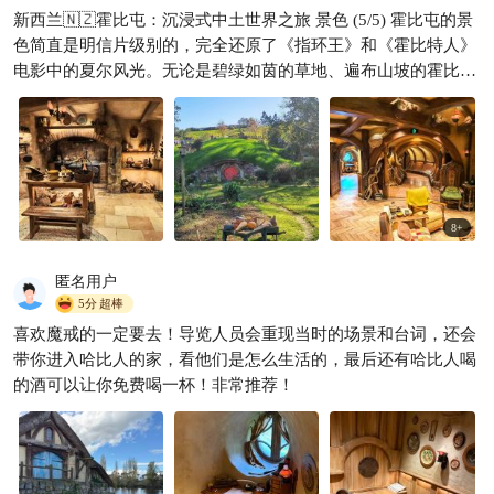
新西兰🇳🇿霍比屯：沉浸式中土世界之旅 景色 (5/5) 霍比屯的景
色简直是明信片级别的，完全还原了《指环王》和《霍比特人》
电影中的夏尔风光。无论是碧绿如茵的草地、遍布山坡的霍比特
洞穴，还是精心打理的花园和农作物，都让人感觉仿佛真的走进
了中土世界。阳光下的霍比特洞穴色彩鲜明，与周围的自然环境
完美融合，每一个角度都美不胜收。特别喜欢那标志性的圆形门
和窗户，充满了童话色彩。 趣味 (4/5) 作为电影爱好者，霍比屯
的趣味性极高。导游会带领游客穿梭于各个霍比特洞穴之间，讲
解电影拍摄的趣闻和细节，让整个游览过程生动有趣。能够亲身
8
+
体验电影场景，比如在绿龙酒馆品尝一杯姜汁啤酒，或者站在比
尔博·巴金斯的家门口拍照，都让人激动不已。这里不仅仅是简
匿名用户
单的观光，更是一次沉浸式的体验，让人仿佛成为了霍比特人世
5分
超棒
界的一部分。 性价比 (3/5) 就性价比而言，霍比屯的门票价格相
喜欢魔戒的一定要去！导览人员会重现当时的场景和台词，还会
对较高。虽然包含了导游服务和一杯绿龙酒馆的饮品，但对于预
带你进入哈比人的家，看他们是怎么生活的，最后还有哈比人喝
算有限的游客来说，这可能是一笔不小的开销。考虑到其独特的
的酒可以让你免费喝一杯！非常推荐！
电影主题和精心维护的场景，对于《指环王》的忠实粉丝来说，
这笔投资是值得的，因为它提供了一次无与伦比的体验。然而，
如果只是纯粹的自然风光爱好者，可能会觉得性价比略低。总的
来说，这是一次值得的朝圣之旅，但建议提前规划预算。