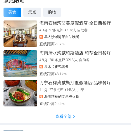
景点附近
美食
景点
购物
海南石梅湾艾美度假酒店·全日西餐厅
分
4.3
97
条点评
¥
218
/人
自助餐
单人沙滩海景自助晚餐
直线距离2.8km
海南清水湾威珀斯酒店·珀萃全日餐厅
分
4.9
201
条点评
¥
213
/人
自助餐
果木片皮鸭套餐
直线距离48.1km
万宁石梅湾威斯汀度假酒店·品味餐厅
分
4.1
27
条点评
¥
148
/人
川菜
海南糟粕醋文昌鸡火锅
直线距离2.4km
查看全部
