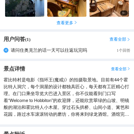
9
+
查看更多

用户问答
查看全部
(
1
)

请问住奥克兰的话一天可以往返玩完吗
1个回答
景点详情
查看全部

霍比特村是电影《指环王(魔戒)》的拍摄取景地。目前有44个霍
比特人洞穴，每个洞屋的设计都独具匠心，每天都有工匠精心打
理。在门口乘坐导览大巴进入景区，你不仅能看到门口写
着“Welcome to Hobbiton”的欢迎牌，还能欣赏翠绿的山坡、明镜
般的湖泊和霍比特人小木屋。穿过石头拱桥、山间小道、篱笆和
花园，路过水车滚滚转动的磨坊，你将来到绿龙酒馆。酒馆完全
还原了电影中的样貌，您不仅可以在这里喝一杯纯正无酒精的姜
汁啤酒，还可以享用一顿美味的午餐或晚餐。