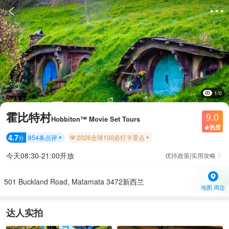


1/0
霍比特村
9.0
Hobbiton™ Movie Set Tours
热度

4.7
854
条点评
2026全球100必打卡景点
分


今天08:30-21:00开放
优待政策|实用攻略

501 Buckland Road, Matamata 3472新西兰
地图·周边
达人实拍