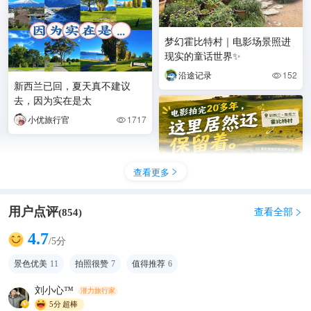
梦幻霍比特村｜电影场景照进
现实的童话世界✨
沿途记录
152

新西兰已回，夏天真不建议
去，因为实在是太
小优旅行官
1717

查看更多

用户点评
查看全部
(
854
)

4.7
/5分
景色优美
11
拍照很赞
7
值得推荐
6
我没想到电影拍完20多年，居
然还保留着！
刘小心™
潜力旅行家
5分
超棒
静怡在新西兰
254
