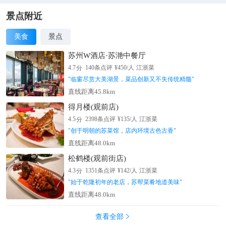
景点附近
美食
景点
苏州W酒店·苏滟中餐厅
分
4.7
140
条点评
¥
450
/人
江浙菜
"
临窗尽赏大美湖景，菜品创新又不失传统精髓
"
直线距离45.8km
得月楼(观前店)
分
4.5
2398
条点评
¥
135
/人
江浙菜
"
创于明朝的苏菜馆，店内环境古色古香
"
直线距离48.0km
松鹤楼(观前街店)
分
4.3
1351
条点评
¥
142
/人
江浙菜
"
始于乾隆初年的老店，苏帮菜肴地道美味
"
直线距离48.0km
查看全部
