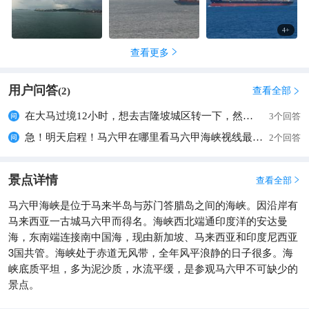
4
+
查看更多

用户问答
查看全部
(
2
)

在大马过境12小时，想去吉隆坡城区转一下，然后去雪邦看马六甲海峡，然后返回机场。要怎么乘车比较好呢
3个回答
急！明天启程！马六甲在哪里看马六甲海峡视线最好？
2个回答
景点详情
查看全部

马六甲海峡是位于马来半岛与苏门答腊岛之间的海峡。因沿岸有
马来西亚一古城马六甲而得名。海峡西北端通印度洋的安达曼
海，东南端连接南中国海，现由新加坡、马来西亚和印度尼西亚
3国共管。海峡处于赤道无风带，全年风平浪静的日子很多。海
峡底质平坦，多为泥沙质，水流平缓，是参观马六甲不可缺少的
景点。