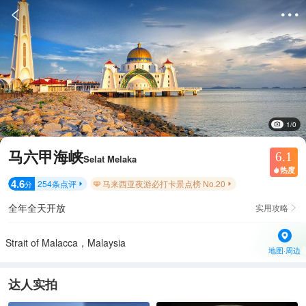


1/0
马六甲海峡
6.1
Selat Melaka
热度

4.6
254
条点评
马来西亚夜游必打卡景点榜 No.20
分


全年全天开放
实用攻略

Strait of Malacca，Malaysia
地图·周边
达人实拍