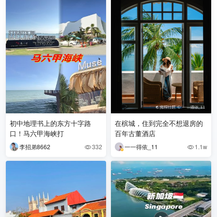
初中地理书上的东方十字路
在槟城，住到完全不想退房的
口！马六甲海峡打
百年古董酒店
李招弟8662
332
一一得依_11
1.1w

