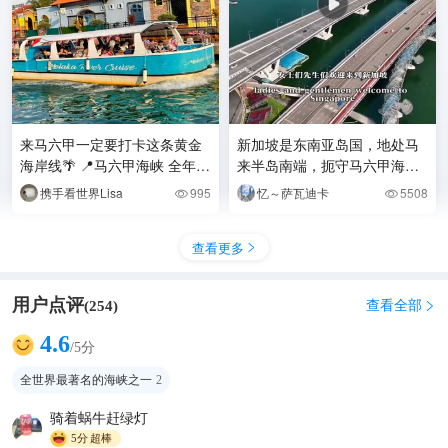
来马六甲一定要打卡这条黄金
新加坡是东南亚岛国，地处马
海岸线🌴 📍马六甲海峡 全年全
来半岛南端，扼守马六甲海峡
天开放的天然美景，这里的海
要冲。国土面积约733平方公
携手看世界Lisa
995
忆～萨瓦迪卡
5508


水蓝得纯粹，搭配
里，人口约564万，
查看更多

用户点评
查看全部
(
254
)

4.6
/5分
全世界最著名的海峡之一
2
骑着蜗牛赶绿灯
5分
超棒