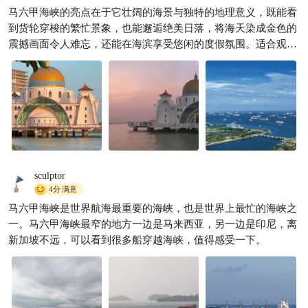
马六甲海峡的亮点在于它壮阔的海景与独特的地理意义，既能看
马六甲海峡
到货轮穿梭的繁忙景象，也能邂逅绝美日落，将海天染成金色的
丫丫爱旅游1
3959
震撼画面令人难忘，还能在海滨享受悠闲的度假氛围。适合观赏

日落、漫步沙滩，感受这片黄金水道的独特魅力。
sculptor
4分
满意
马六甲海峡是世界航海最重要的海峡，也是世界上最忙的海峡之
一。马六甲海峡最窄的地方一边是马来西亚，另一边是印尼，离
新加坡不远，可以看到很多船穿越海峡，值得感受一下。