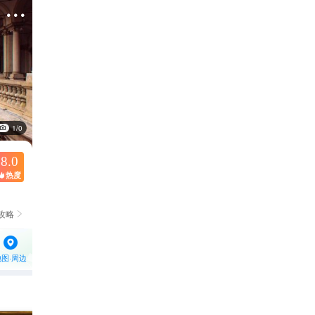

1/0
8.0
热度

攻略

地图·周边