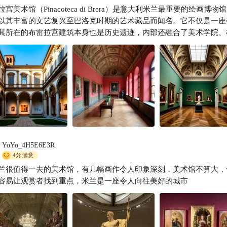
宫美术馆（Pinacoteca di Brera）是意大利米兰最重要的绘画博物
传奇3
以其丰富的文艺复兴至巴洛克时期的艺术藏品而闻名。它不仅是一座
其所在的布雷拉宫建筑本身也是历史遗迹，内部还融合了美术学院、
天文台等元素，共同构成了一个独特的文化艺术综合体。
YoYo_4H5E6E3R
4分
满意
兰很值得一去的美术馆，有几幅画作令人印象深刻，美术馆不算大，
容易让观赏者找到重点，米兰是一座令人向往美好的城市