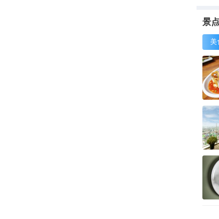
屏》
的杰
景
美