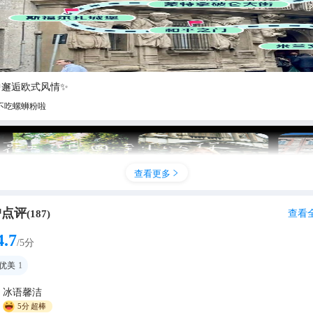
中邂逅欧式风情✨
不吃螺蛳粉啦
查看更多

户点评
查看
(
187
)
4.7
/5分
优美
1
冰语馨洁
步布雷拉街区：米兰的优雅慢时光
5分
超棒