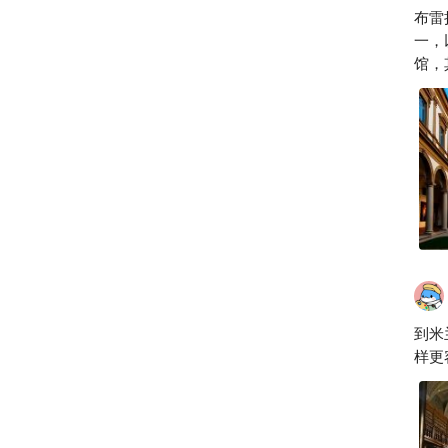
布雷拉
一，
馆，
园和
到米
样更