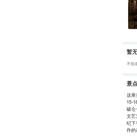
暂
不知
景
这座
15
破仑
文艺
纪下
作的
亚的