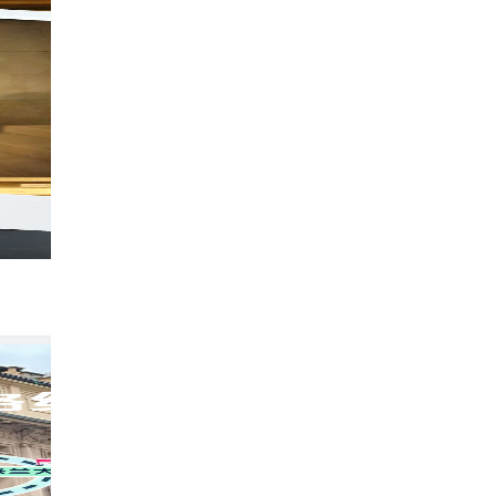
💓女生出国游一生必去的12个城市✅️快来
453
每天都在求暴富
