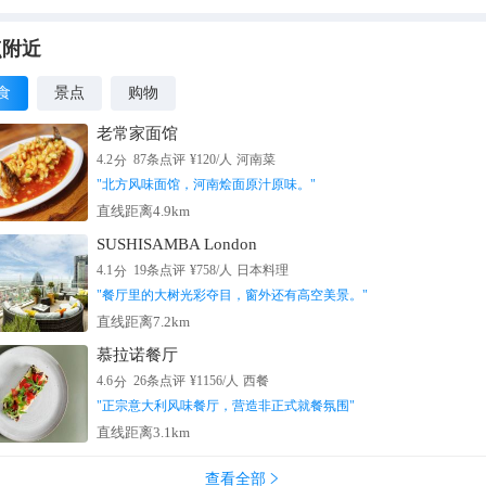
、海耶兹的《吻》等都收藏于此，在这里可以感受到北部意大利文艺
出艺术成果。
点附近
食
景点
购物
老常家面馆
分
4.2
87
条点评
¥
120
/人
河南菜
"
北方风味面馆，河南烩面原汁原味。
"
直线距离4.9km
SUSHISAMBA London
分
4.1
19
条点评
¥
758
/人
日本料理
"
餐厅里的大树光彩夺目，窗外还有高空美景。
"
直线距离7.2km
慕拉诺餐厅
分
4.6
26
条点评
¥
1156
/人
西餐
"
正宗意大利风味餐厅，营造非正式就餐氛围
"
直线距离3.1km
查看全部
