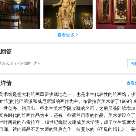
查看更多

无回答
道怎么玩？问问旅行达人
去
点详情
查看
美术馆是意大利绘画重要收藏地之一，也是米兰代表性的绘画馆，收
-18世纪的伦巴第派和威尼斯派的画作为主。布雷拉宫美术馆于1809年
一世创办。初展出一些米兰美术学院收藏的名画，之后展品陆续增加
复兴时代的绘画作品为主，还有一些荷兰画家的作品。美术馆设立于1
半叶所建的布雷拉宫，18世纪晚期改建成美术学院，成了学生观摩大
画廊。馆内藏品不乏大师的经典之作，拉斐尔的《圣母的婚礼》、曼
《哀悼基督》、皮埃罗·德拉·弗朗西斯卡的《蒙特弗尔特罗圣坛装饰