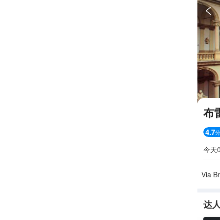

布
4.7
今天0
Via B
达