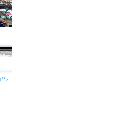
意大利包车，省心到尖叫/享包车出行APP
406
享包车环球游

全部
