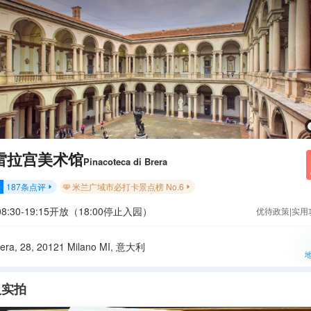
雷拉宫美术馆
Pinacoteca di Brera
187
条点评
米兰广域市必打卡景点榜 No.6
分


8:30-19:15开放（18:00停止入园）
优待政策|实用
rera, 28, 20121 Milano MI, 意大利
人实拍