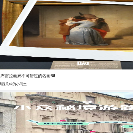
布雷拉画廊不可错过的名画🖼️
摘西瓜🍉的小闰土