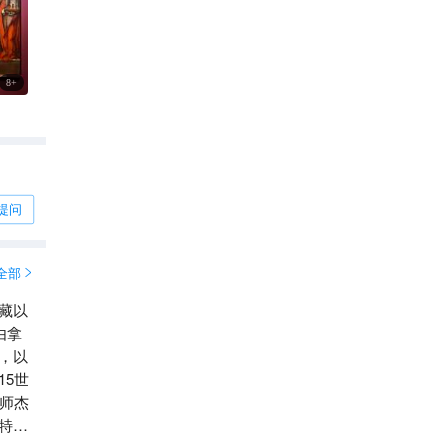
8
+
提问
全部

藏以
由拿
，以
5世
师杰
特尼