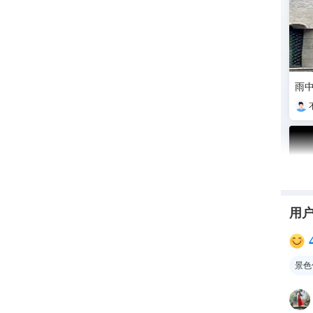
雨
用
景色
漫