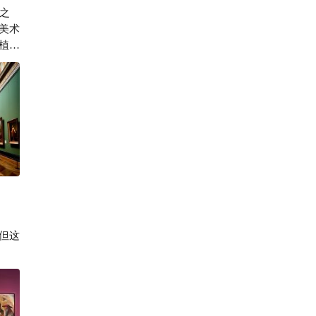
馆之
423

美术
植物
但这