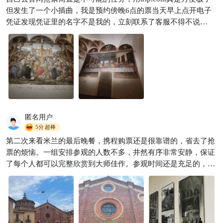
但发生了一个小插曲，我是预约傍晚6点的票当天早上点开电子
凭证发现凭证里的名字不是我的，立刻联系了客服不得不说
trip.com app做的真是好，还有网络电话可以打对已经在意大利的
我真是大大的帮助，客服立刻帮忙处理再一个小时后票上面的姓
名就更正完成。各位订完票拿到电子凭证还是要确认一下内容以
免和我一样紧急总之虽然trip.com把名字订错了但后续处理的态
度和效率都让我觉得之后还是会继续使用它。最后的晚餐是经典
作品肯定要去看的，他的另一幅画也很值得看，建议进去后先看
另一幅画人会是最少的，那幅画的下方是达文西加上去的很有趣
会看到两种画风，看完再去看最后的晚餐人潮也会少些，总之值
匿名用户
回票价。
5分
超棒
第二次来看米兰的最后晚餐，携程购票还是很靠谱的，省去了抢
票的烦恼。一组安排参观的人数不多，井然有序非常安静，保证
了每个人都可以完整欣赏到大师佳作。参观时间还是充足的，再
次欣赏还是很震撼！