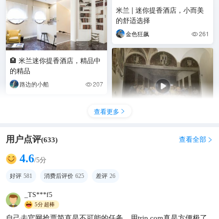
米兰 | 迷你提香酒店，小而美
的舒适选择
金色狂飙
261

🏨 米兰迷你提香酒店，精品中
的精品
路边的小船
207

查看更多

意大利米兰达芬奇最后的晚餐
用户点评
查看全部
(
633
)

kevin 9999
425

4.6
/5分
好评
581
消费后评价
625
差评
26
_TS***f5
5分
超棒
自己去官网抢票简直是不可能的任务，用trip.com真是方便极了