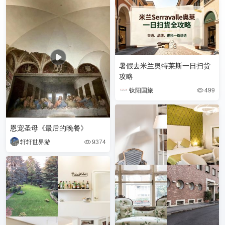
暑假去米兰奥特莱斯一日扫货
攻略
钛阳国旅
499

恩宠圣母《最后的晚餐》
轩轩世界游
9374
