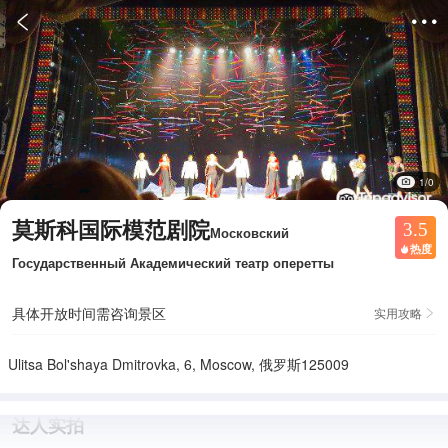


1/0
莫斯科国际模范剧院
3.5
Московский
热度

Государственный Академический театр оперетты
具体开放时间需咨询景区
实用攻略

Ulitsa Bol'shaya Dmitrovka, 6, Moscow, 俄罗斯125009
达人实拍