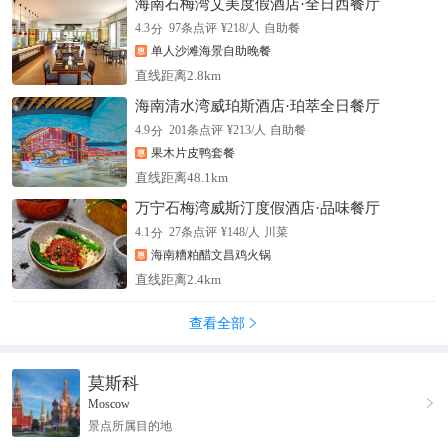
海南石梅湾艾美度假酒店·全日西餐厅
分
4.3
97
条点评
¥
218
/人
自助餐
单人沙滩海景自助晚餐
直线距离2.8km
海南清水湾威珀斯酒店·珀萃全日餐厅
分
4.9
201
条点评
¥
213
/人
自助餐
果木片皮鸭套餐
直线距离48.1km
万宁石梅湾威斯汀度假酒店·品味餐厅
分
4.1
27
条点评
¥
148
/人
川菜
海南糟粕醋文昌鸡火锅
直线距离2.4km
查看全部

莫斯科

Moscow
景点所属目的地