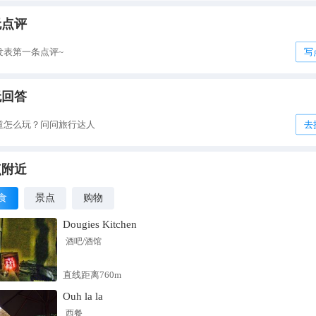
无点评
发表第一条点评~
写
无回答
道怎么玩？问问旅行达人
去
点附近
食
景点
购物
Dougies Kitchen
酒吧/酒馆
直线距离760m
Ouh la la
西餐