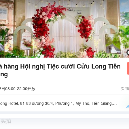
 hàng Hội nghị Tiệc cưới Cửu Long Tiền
ang
2日08:00-22:00开放
实用
Cửu Long Hotel, 81-83 đường 30/4, Phường 1, Mỹ Tho, Tiền Giang, Vietnam
人实拍