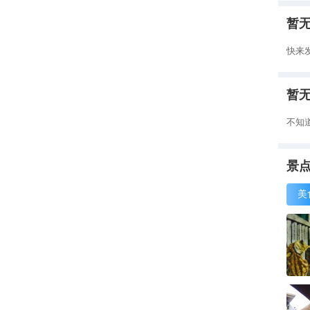
暂
快来
暂
不知
景
美