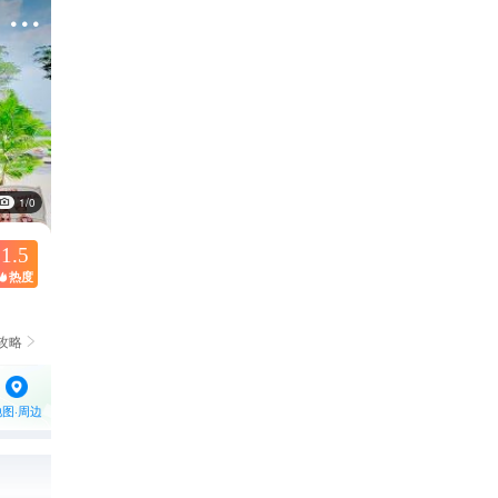

1/0
1.5
热度

攻略

地图·周边