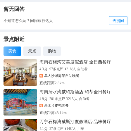
暂无回答
不知道怎么玩？问问旅行达人
去提问
景点附近
美食
景点
购物
海南石梅湾艾美度假酒店·全日西餐厅
分
4.3
97
条点评
¥
218
/人
自助餐
单人沙滩海景自助晚餐
直线距离2.8km
海南清水湾威珀斯酒店·珀萃全日餐厅
分
4.9
201
条点评
¥
213
/人
自助餐
果木片皮鸭套餐
直线距离48.1km
万宁石梅湾威斯汀度假酒店·品味餐厅
分
4.1
27
条点评
¥
148
/人
川菜