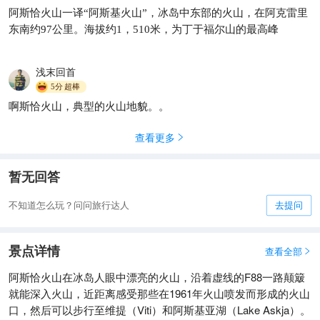
阿斯恰火山一译“阿斯基火山”，冰岛中东部的火山，在阿克雷里
冰岛火山地热攻略💥 | 地球上
东南约97公里。海拔约1，510米，为丁于福尔山的最高峰
最像外星球的地方🌋
曹峰精美壁纸
171

浅末回首
5分
超棒
啊斯恰火山，典型的火山地貌。。
查看更多

暂无回答
不知道怎么玩？问问旅行达人
去提问
景点详情
查看全部

阿斯恰火山在冰岛人眼中漂亮的火山，沿着虚线的F88一路颠簸
就能深入火山，近距离感受那些在1961年火山喷发而形成的火山
口，然后可以步行至维提（Viti）和阿斯基亚湖（Lake Askja）。