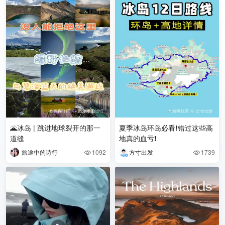
🌋冰岛 | 跳进地球裂开的那一
夏季冰岛环岛必看❗错过这些高
道缝
地真的血亏❗
旅途中的诗行
1092
方寸出发
1739

