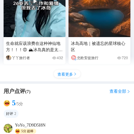
生命就应该浪费在这种神仙地
冰岛高地｜被遗忘的星球核心
方！！！😍 🏔️冰岛真的是太绝
区
了！！！ 冰川、火山、极光...
丫丫旅行者
432
北欧安徒旅行
720


每一帧都美
查看更多

用户点评
查看全部
(
7
)

5
/5分
好评
2
YoYo_7D9D5I8N
5分
超棒