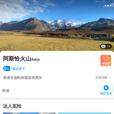


1/0
阿斯恰火山
3.3
Askja
热度

5
7
条点评
分

具体开放时间需咨询景区
实用攻略

米湖
地图·周边
达人实拍