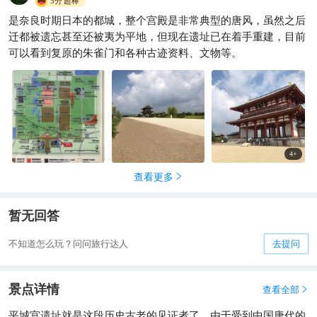
5分
超棒
是奈良时期日本的都城，整个宫殿是非常典型的唐风，虽然之后
迁都被遗忘甚至还被夷为平地，但现在遗址已在着手重建，目前
可以看到复原的朱雀门和各种古迹资料、文物等。
4
+
查看更多

暂无回答
不知道怎么玩？问问旅行达人
去提问
景点详情
查看全部

平城宫遗址就是这段历史古老的见证者了，由于受到中国唐代的