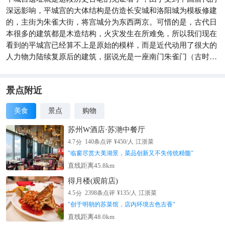
深远影响，平城宫的大体结构是仿造长安城和洛阳城为模板修建
的，主街为朱雀大街，将宫城分为东西两京。可惜的是，古代日
本很多的建筑都是木造结构，火灾发生在所难免，所以我们现在
看到的平城宫已经算不上是原始的模样，而是近代动用了很大的
人力物力陆续复原后的建筑，据说光是一座南门朱雀门（古时外
来使者、官员出入都城的入口），就花了11年的时间，直至2004
年才修复完工。朱雀门是遗址内主要参观的建筑，朱红色的梁柱
和洁白的外墙在阳光的映照下，显得简洁且安宁，柔美中又彰显
景点附近
着华贵。此外，东园庭院也非常美丽，在这片绿林花丛中走走，
美食
景点
购物
相信会感到心情愉悦吧。
苏州W酒店·苏滟中餐厅
分
4.7
140
条点评
¥
450
/人
江浙菜
"
临窗尽赏大美湖景，菜品创新又不失传统精髓
"
直线距离45.8km
得月楼(观前店)
分
4.5
2398
条点评
¥
135
/人
江浙菜
"
创于明朝的苏菜馆，店内环境古色古香
"
直线距离48.0km