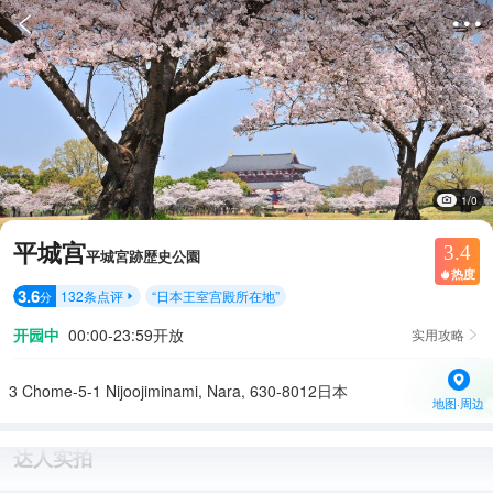


1/0
平城宫
3.4
平城宮跡歴史公園
热度

3.6
132
条点评
“
日本王室宫殿所在地
”
分

开园中
00:00-23:59开放
实用攻略

3 Chome-5-1 Nijoojiminami, Nara, 630-8012日本
地图·周边
达人实拍