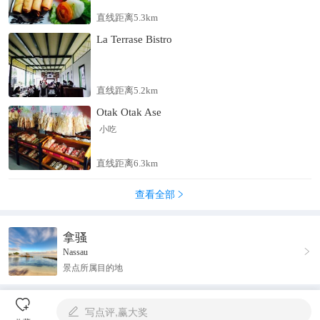
直线距离5.3km
La Terrase Bistro
直线距离5.2km
Otak Otak Ase
小吃
直线距离6.3km
查看全部

拿骚

Nassau
景点所属目的地

写点评,赢大奖
