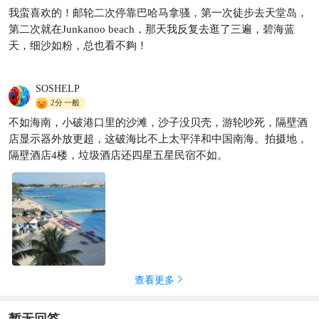
巴哈马 - 拿骚6天5晚旅行攻略
我蛮喜欢的！邮轮二次停靠巴哈马拿骚，第一次徒步去天堂岛，
携程旅行定制师吴志媛Wendy
812
第二次就在Junkanoo beach，那天我反复去逛了三遍，碧海蓝

天，细沙如粉，总也看不夠！
SOSHELP
2分
一般
不如海南，小破港口里的沙滩，沙子没贝壳，游轮吵死，隔壁酒
店显示器外放更超，这破海比不上太平洋和中国南海。拍摄地，
隔壁酒店4楼，垃圾酒店还四星五星民宿不如。
查看更多
