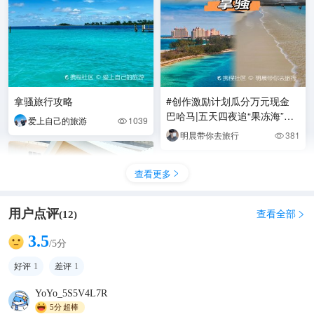
拿骚旅行攻略
#创作激励计划瓜分万元现金
巴哈马|五天四夜追“果冻海”攻
爱上自己的旅游
1039

略 去了趟巴哈马，那果冻海真
明晨带你去旅行
381

的美到我
查看更多

用户点评
查看全部
(
12
)

3.5
/5分
好评
1
差评
1
YoYo_5S5V4L7R
5分
超棒