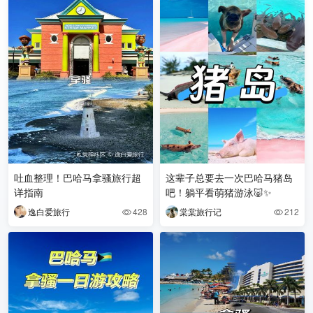
吐血整理！巴哈马拿骚旅行超
这辈子总要去一次巴哈马猪岛
详指南
吧！躺平看萌猪游泳🐷✨
逸白爱旅行
428
棠棠旅行记
212

