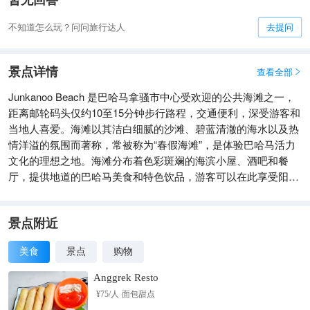
暂无回答
不知道怎么玩？问问旅行达人
去提问
景点详情
查看全部

Junkanoo Beach 是巴哈马拿骚市中心受欢迎的公共海滩之一，
距离邮轮码头仅约10至15分钟步行路程，交通便利，深受游客和
当地人喜爱。海滩以其洁白细腻的沙滩、碧蓝清澈的海水以及热
情洋溢的氛围而著称，常被称为“春假海滩”，是体验巴哈马活力
文化的理想之地。海滩分布着色彩斑斓的海滨小屋、酒吧和餐
厅，提供地道的巴哈马美食和特色饮品，游客可以在此享受阳
光、品尝美食、参与沙滩排球等活动，感受当地的节日氛围。此
外，海滩附近有当地市场，游客可以购买手工艺品和纪念品，支
持当地经济。无论是想要放松身心，还是感受当地的热情氛围，
景点附近
这里都是不可错过的目的地。
美食
景点
购物
Anggrek Resto
¥
75
/人
面包甜点