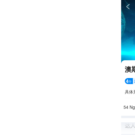

澳
4
分
具体
54 Ng
达