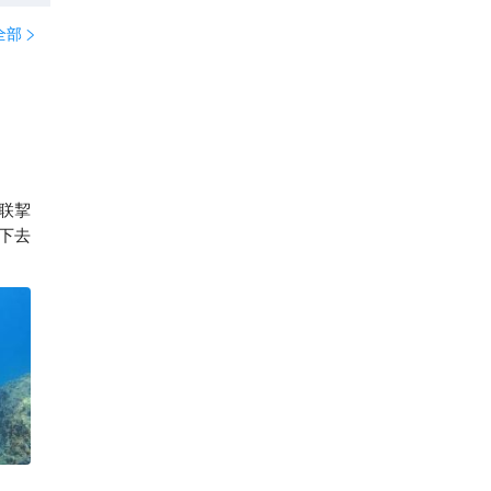
全部

联挈
下去