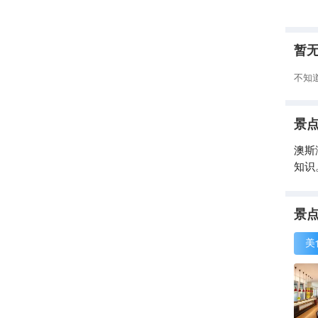
暂
不知
景
澳斯
知识
景
美