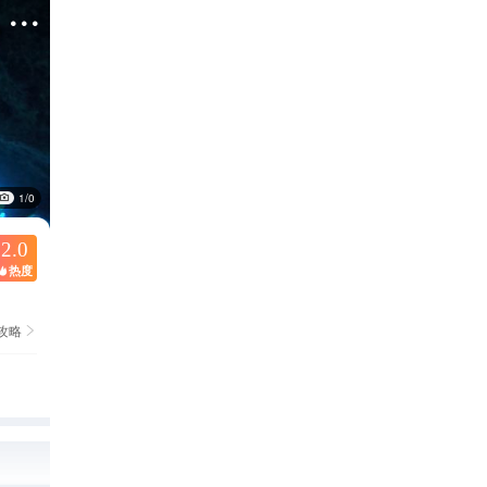

1/0
2.0
热度

攻略
