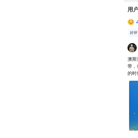
用
好评
澳斯
带，
的时