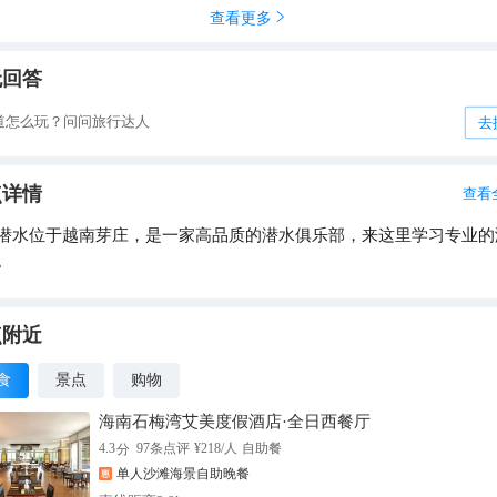
查看更多

无回答
道怎么玩？问问旅行达人
去
点详情
查看
潜水位于越南芽庄，是一家高品质的潜水俱乐部，来这里学习专业的
。
点附近
食
景点
购物
海南石梅湾艾美度假酒店·全日西餐厅
分
4.3
97
条点评
¥
218
/人
自助餐
单人沙滩海景自助晚餐