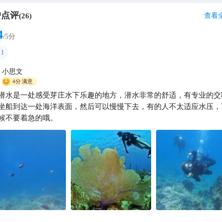
户点评
查看
(
26
)
4
/5分
1
小思文
4分
满意
潜水是一处感受芽庄水下乐趣的地方，潜水非常的舒适，有专业的交
坐船到达一处海洋表面，然后可以慢慢下去，有的人不太适应水压，
候不要着急的哦。