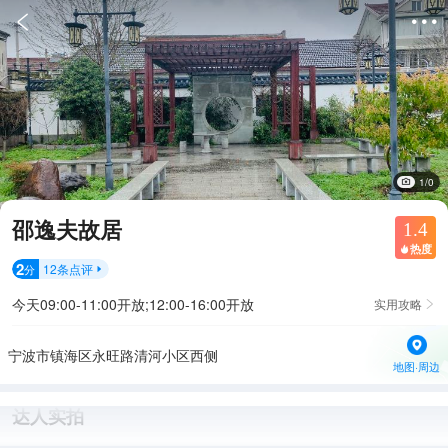


1/0
邵逸夫故居
1.4
热度

2
12
条点评
分

今天09:00-11:00开放;12:00-16:00开放
实用攻略

宁波市镇海区永旺路清河小区西侧
地图·周边
达人实拍