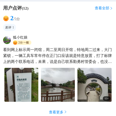
用户点评
查看全部
(
12
)

2
/5分
差评
1
狐小红娘
2分
一般
看到网上标示周一闭馆，周二至周日开馆，特地周二过来，大门
紧锁，一辆工具车常年停在正门口应该就是特意放置，打了标牌
上的两个联系电话，未果，说是自己联系勤勇村管委会，也没电
话，最终不得而入。故居年久失修，绕着它拍了几张photo，趴
在窗户上朝内也拍了一张，而后就只好坐在凉亭遐想。
15
+
查看更多
