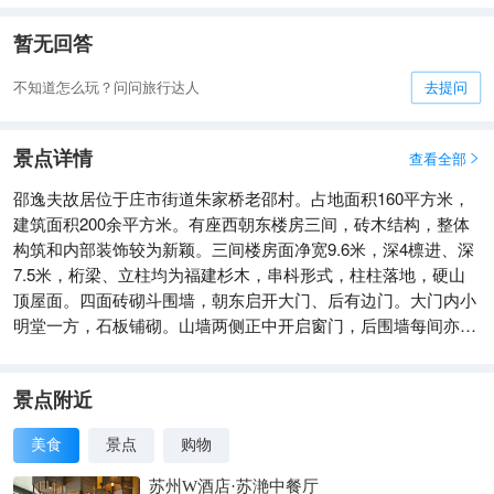
暂无回答
不知道怎么玩？问问旅行达人
去提问
景点详情
查看全部

邵逸夫故居位于庄市街道朱家桥老邵村。占地面积160平方米，
建筑面积200余平方米。有座西朝东楼房三间，砖木结构，整体
构筑和内部装饰较为新颖。三间楼房面净宽9.6米，深4檩进、深
7.5米，桁梁、立柱均为福建杉木，串枓形式，柱柱落地，硬山
顶屋面。四面砖砌斗围墙，朝东启开大门、后有边门。大门内小
明堂一方，石板铺砌。山墙两侧正中开启窗门，后围墙每间亦开
窗一只。正屋三间式，中间为厅堂陈设，作会客或用膳之用。
景点附近
美食
景点
购物
苏州W酒店·苏滟中餐厅