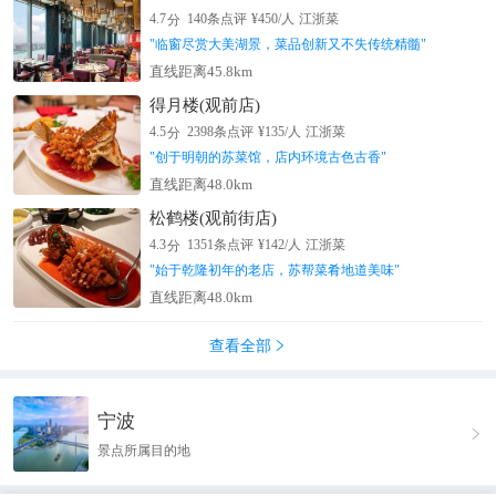
分
4.7
140
条点评
¥
450
/人
江浙菜
"
临窗尽赏大美湖景，菜品创新又不失传统精髓
"
直线距离45.8km
得月楼(观前店)
分
4.5
2398
条点评
¥
135
/人
江浙菜
"
创于明朝的苏菜馆，店内环境古色古香
"
直线距离48.0km
松鹤楼(观前街店)
分
4.3
1351
条点评
¥
142
/人
江浙菜
"
始于乾隆初年的老店，苏帮菜肴地道美味
"
直线距离48.0km
查看全部

宁波

景点所属目的地